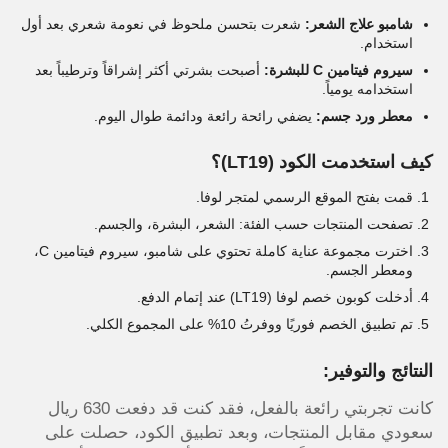
شامبو علاج الشعر:
شعرت بتحسن ملحوظ في نعومة شعري بعد أول
استخدام.
سيروم فيتامين C للبشرة:
أصبحت بشرتي أكثر إشراقاً وترطيباً بعد
استخدامه يومياً.
معطر ورد جسم:
يضفي رائحة رائعة ودائمة طوال اليوم.
كيف استخدمت الكود (LT19)؟
قمت بفتح الموقع الرسمي لمتجر لوفا.
تصفحت المنتجات حسب الفئة: الشعر، البشرة، والجسم.
اخترت مجموعة عناية كاملة تحتوي على شامبو، سيروم فيتامين C،
ومعطر الجسم.
أدخلت كوبون خصم لوفا (LT19) عند إتمام الدفع.
تم تطبيق الخصم فوريًا ووفرتُ 10% على المجموع الكلي.
النتائج والتوفير:
كانت تجربتي رائعة بالفعل، فقد كنت قد دفعت 630 ريال
سعودي مقابل المنتجات، وبعد تطبيق الكود، حصلت على