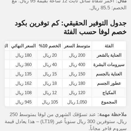
مثال:
أحمر شفاه سائل ثابت 12 ساعة بقيمة 95 ريال. مع
الخصم: 85.5 ريال.
جدول التوفير الحقيقي: كم توفرين بكود
خصم لوفا حسب الفئة
الفئة
متوسط السعر
الخصم 10%
السعر النهائي
التوفير
العناية بالشعر
200 ريال
20 ريال
180 ريال
سيرومات البشرة
400 ريال
40 ريال
360 ريال
العناية بالجسم
150 ريال
15 ريال
135 ريال
عطور الجسم
180 ريال
18 ريال
162 ريال
المكياج
120 ريال
12 ريال
108 ريال
المجموع
1,050 ريال
105 ريال
945 ريال
ملاحظة مهمة:
عند تسوّقك الشهري من لوفا بمتوسط 250
ريال، ستوفرين 300 ريال سنوياً عبر (LT19) – هذا يعادل قيمة
سيروم فاخر مجاناً.