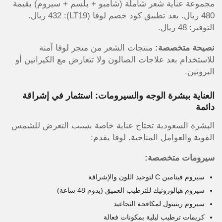
مجموعة عناية شعر شاملة (شامبو + بلسم + سيروم) بقيمة
480 ريال. بعد تطبيق كود خصم لوفا (LT19): 432 ريال.
التوفير: 48 ريال.
نصيحة متخصصة:
منتجات الشعر من متجر لوفا آمنة
للاستخدام بعد علاجات الصالون ولا تتعارض مع الكيراتين أو
البروتين.
العناية ببشرة الوجه والسيرومات: استثمار في إشراقة
دائمة
البشرة السعودية تحتاج عناية خاصة بسبب التعرض للشمس
القوية والعوامل المناخية. لوفا يقدم:
سيرومات متخصصة:
سيروم فيتامين C لتوحيد اللون والإشراقة
سيروم هيالورونيك للترطيب العميق (يدوم 48 ساعة)
سيروم ريتينول لمكافحة التجاعيد
كريمات ترطيب ليلية بمكونات فعالة