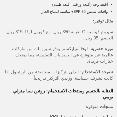
أقنعة وجه (أقنعة ورقية، أقنعة طينية)
واقيات شمس SPF 50+ مناسبة للمناخ الحار
مثال توفير:
سيروم فيتامين C بقيمة 350 ريال. مع كوبون لوفا: 315 ريال.
الخصم: 35 ريال.
ميزة حصرية:
لوفا سيليكشنز يوفر سيرومات من ماركات
عالمية غير متوفرة في الصيدليات التقليدية، مما يمنحك
خيارات فريدة.
نصيحة الاستخدام:
ابدئي بتركيزات منخفضة من الريتينول إذا
كانت بشرتك حساسة، وزيدي التركيز تدريجياً.
العناية بالجسم ومنتجات الاستحمام: روتين سبا منزلي
يومي
منتجات متوفرة:
لوشن جسم مرطب بزبدة الشيا والكاكاو