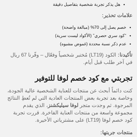
هل يذكر تجربة شخصية بتفاصيل دقيقة
علامات تحذير:
خصم يصل إلى 70% (مبالغة واضحة)
“كود سري حصري” (الأكواد ليست سرية)
عدم ذكر نسبة محددة (غموض مشبوه)
تأكيدنا:
الكود (LT19) مُختبر شخصياً وفعّال – وفّرنا 67 ريال
في آخر طلب قبل أيام.
تجربتي مع كود خصم لوفا للتوفير
كنت دائماً أبحث عن منتجات للعناية الشخصية عالية الجودة،
وخاصة بعد تجربة بعض المنتجات العادية التي لم تُعطِ النتائج
المرجوة. ثم وجدت متجر
لوفا سيليكشنز
، الذي يقدم
مجموعة واسعة من منتجات العناية الفاخرة. قررت تجربة
كود خصم لوفا (LT19) على مشترياتي الأخيرة.
منتجات جربتها: