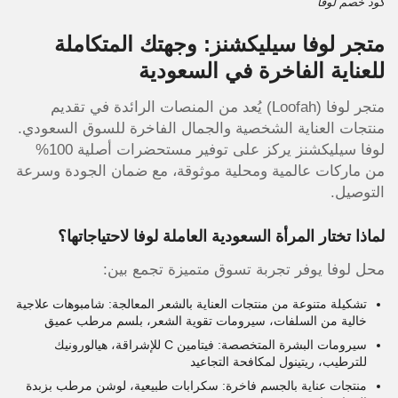
كود خصم لوفا
متجر لوفا سيليكشنز: وجهتك المتكاملة
للعناية الفاخرة في السعودية
متجر لوفا (Loofah) يُعد من المنصات الرائدة في تقديم
منتجات العناية الشخصية والجمال الفاخرة للسوق السعودي.
لوفا سيليكشنز يركز على توفير مستحضرات أصلية 100%
من ماركات عالمية ومحلية موثوقة، مع ضمان الجودة وسرعة
التوصيل.
لماذا تختار المرأة السعودية العاملة لوفا لاحتياجاتها؟
محل لوفا يوفر تجربة تسوق متميزة تجمع بين:
تشكيلة متنوعة من منتجات العناية بالشعر المعالجة: شامبوهات علاجية
خالية من السلفات، سيرومات تقوية الشعر، بلسم مرطب عميق
سيرومات البشرة المتخصصة: فيتامين C للإشراقة، هيالورونيك
للترطيب، ريتينول لمكافحة التجاعيد
منتجات عناية بالجسم فاخرة: سكرابات طبيعية، لوشن مرطب بزبدة