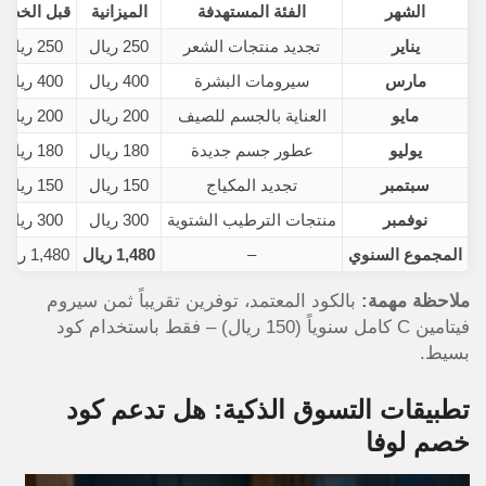
الشهر
الفئة المستهدفة
الميزانية
قبل الخصم
يناير
تجديد منتجات الشعر
250 ريال
250 ريال
مارس
سيرومات البشرة
400 ريال
400 ريال
مايو
العناية بالجسم للصيف
200 ريال
200 ريال
يوليو
عطور جسم جديدة
180 ريال
180 ريال
سبتمبر
تجديد المكياج
150 ريال
150 ريال
نوفمبر
منتجات الترطيب الشتوية
300 ريال
300 ريال
المجموع السنوي
–
1,480 ريال
1,480 ريال
ملاحظة مهمة:
بالكود المعتمد، توفرين تقريباً ثمن سيروم
فيتامين C كامل سنوياً (150 ريال) – فقط باستخدام كود
بسيط.
تطبيقات التسوق الذكية: هل تدعم كود
خصم لوفا