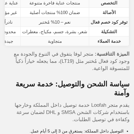
التخصص
منتجات عناية فاخرة متنوعة
عناية عامة
الأصالة
ضمان 100% منتجات أصلية
غير مؤكد
توفر كود خصم فعال
نعم – 10% مُختبر
نادراً
التشكيلة
شعر، بشرة، جسم، مكياج، معطرات
محدودة
خدمة العملاء
متجاوبة
جيدة
الميزة التنافسية:
متجر لوفا يتفوق في التنوع والجودة مع
وجود كود فعال مُختبر مثل (LT19)، مما يجعله خياراً ذكياً
للمتسوقة الواعية.
سياسة الشحن والتوصيل: خدمة سريعة
وآمنة
يقدم متجر Loofah خدمة توصيل داخل المملكة وخارجها
باستخدام شركات الشحن SMSA و DHL لضمان سرعة
وكفاءة في توصيل الطلبات.
التوصيل داخل المملكة: يستغرق من 3 إلى 5 أيام عمل.