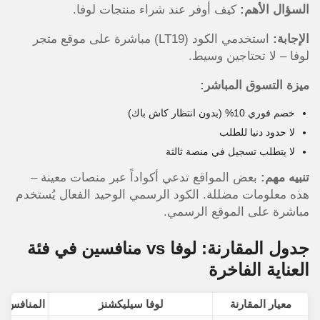
السؤال الأهم:
كيف أوفر عند شراء منتجات لوفا.
الإجابة:
استخدمي الكود (LT19) مباشرة على موقع متجر
لوفا – لا تحتاجين وسيط.
ميزة التسوق المباشر:
خصم فوري 10% (بدون انتظار كاش باك)
لا حدود دنيا للطلب
لا يتطلب تسجيل في منصة ثالثة
تنبيه مهم:
بعض المواقع تدعي أكواداً عبر منصات معينة –
هذه معلومات مضللة. الكود الرسمي الوحيد الفعال يُستخدم
مباشرة على الموقع الرسمي.
جدول المقارنة: لوفا vs منافسين في فئة
العناية الفاخرة
معيار المقارنة
لوفا سيليكشنز
المنافس A