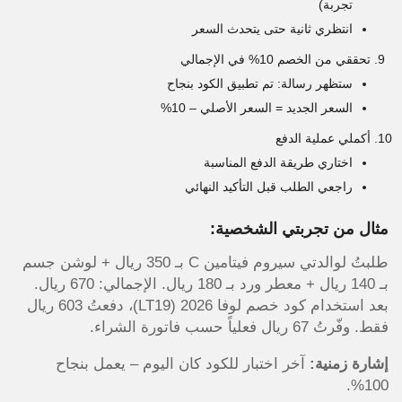
تجربة)
انتظري ثانية حتى يتحدث السعر
تحققي من الخصم 10% في الإجمالي
ستظهر رسالة: تم تطبيق الكود بنجاح
السعر الجديد = السعر الأصلي – 10%
أكملي عملية الدفع
اختاري طريقة الدفع المناسبة
راجعي الطلب قبل التأكيد النهائي
مثال من تجربتي الشخصية:
طلبتُ لوالدتي سيروم فيتامين C بـ 350 ريال + لوشن جسم
بـ 140 ريال + معطر ورد بـ 180 ريال. الإجمالي: 670 ريال.
بعد استخدام كود خصم لوفا 2026 (LT19)، دفعتُ 603 ريال
فقط. وفّرتُ 67 ريال فعلياً حسب فاتورة الشراء.
إشارة زمنية:
آخر اختبار للكود كان اليوم – يعمل بنجاح
100%.