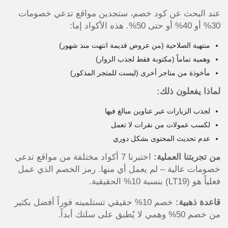
عند البحث عن كود خصم، ستجدين مواقع تدعي خصومات
30% أو 40% أو حتى 50%. هذه الأكواد إما:
منتهية الصلاحية (من عروض قديمة انتهت منذ شهور)
وهمية تماماً (مكتوبة فقط لجذب الزوار)
مأخوذة من متاجر أخرى (ليست للمتجر المذكور)
لماذا يفعلون ذلك:
لجذب الزيارات عبر عناوين مبالغ فيها
لكسب عمولات من نقرات لا تعمل
عدم تحديث المحتوى بشكل دوري
من تجربتنا العملية:
اختبرنا 7 أكواد مختلفة من مواقع تدعي
خصومات عالية – لم يعمل أي منها. رمز الخصم الذي عمل
فعلياً هو (LT19) بنسبة 10% الحقيقية.
قاعدة ذهبية:
خصم 10% حقيقي تستلمينه فوراً أفضل بكثير
من خصم 50% وهمي لا يُطبق على سلتك أبداً.