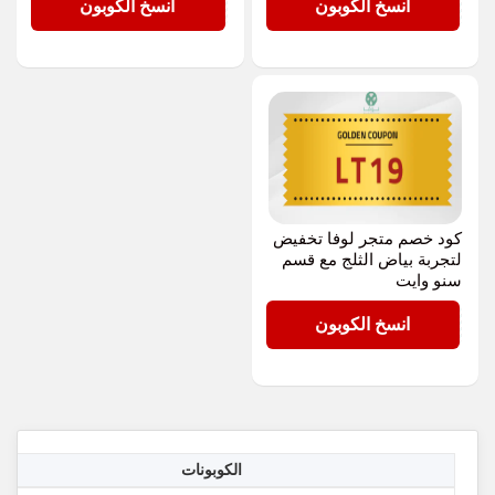
LT19
LT19
انسخ الكوبون
انسخ الكوبون
كود خصم متجر لوفا تخفيض
لتجربة بياض الثلج مع قسم
سنو وايت
LT19
انسخ الكوبون
الكوبونات