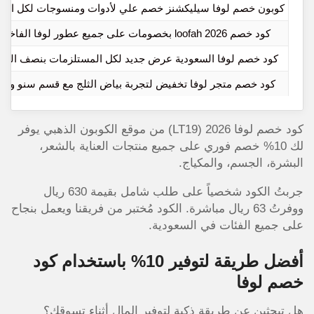
كوبون خصم لوفا سيليكشنز خصم علي لأدوات ومنسوجات لكل الأذ
كود خصم loofah 2026 بخصومات على جميع عطور لوفا الفاخرة
كود خصم لوفا السعودية عرض جديد لكل المستلزمات بنصف السع
كود خصم متجر لوفا تخفيض لتجربة بياض الثلج مع قسم سنو واي
كود خصم لوفا 2026 (LT19) من موقع الكوبون الذهبي يوفر
لك 10% خصم فوري على جميع منتجات العناية بالشعر،
البشرة، الجسم، والمكياج.
جربتُ الكود شخصياً على طلب شامل بقيمة 630 ريال
ووفرتُ 63 ريال مباشرة. الكود مُختبر من فريقنا ويعمل بنجاح
على جميع الفئات في السعودية.
أفضل طريقة لتوفير 10% باستخدام كود
خصم لوفا
هل تبحثين عن طريقة ذكية لتوفير المال أثناء تسوقك؟