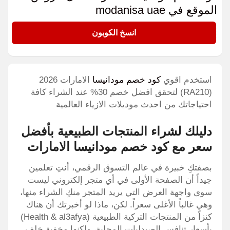
الموقع في modanisa uae
RA210
انسخ الكوبون
استخدم اقوي
كود خصم مودانيسا
الامارات 2026
(RA210) لتحقق افضل خصم 30% عند الشراء كافة
احتياجاتك من احدث موديلات الازياء العالمية
دليلك لشراء المنتجات الطبيعية بأفضل
سعر مع كود خصم مودانيسا الامارات
بصفتكِ خبيرة في عالم التسوق الرقمي، أنتِ تعلمين
جيداً أن الصفحة الأولى في أي متجر إلكتروني ليست
سوى واجهة العرض التي يريد المتجر منكِ الشراء منها،
وهي غالباً الأغلى سعراً. لكن، ماذا لو أخبرتك أن هناك
كنزاً من المنتجات التركية الطبيعية (Health & al3afya)
بأسعار تنافس الصيدليات المحلية، ولكنها مخفية خلف