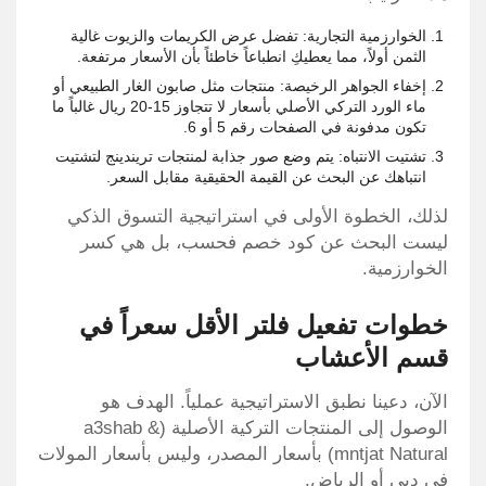
الخوارزمية التجارية: تفضل عرض الكريمات والزيوت غالية
الثمن أولاً، مما يعطيكِ انطباعاً خاطئاً بأن الأسعار مرتفعة.
إخفاء الجواهر الرخيصة: منتجات مثل صابون الغار الطبيعي أو
ماء الورد التركي الأصلي بأسعار لا تتجاوز 15-20 ريال غالباً ما
تكون مدفونة في الصفحات رقم 5 أو 6.
تشتيت الانتباه: يتم وضع صور جذابة لمنتجات تريندينج لتشتيت
انتباهك عن البحث عن القيمة الحقيقية مقابل السعر.
لذلك، الخطوة الأولى في استراتيجية التسوق الذكي
ليست البحث عن كود خصم فحسب، بل هي كسر
الخوارزمية.
خطوات تفعيل فلتر الأقل سعراً في
قسم الأعشاب
الآن، دعينا نطبق الاستراتيجية عملياً. الهدف هو
الوصول إلى المنتجات التركية الأصلية (a3shab &
mntjat Natural) بأسعار المصدر، وليس بأسعار المولات
في دبي أو الرياض.