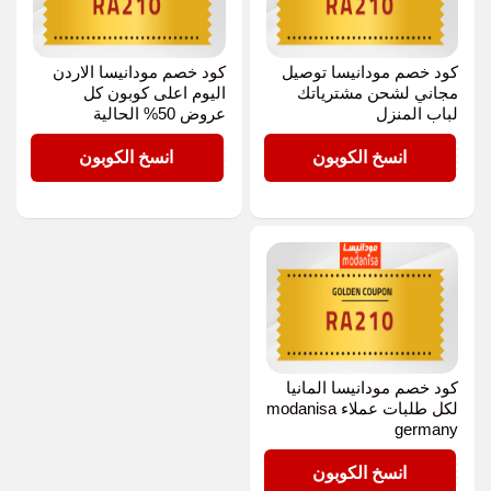
كود خصم مودانيسا توصيل
كود خصم مودانيسا الاردن
مجاني لشحن مشترياتك
اليوم اعلى كوبون كل
لباب المنزل
عروض 50% الحالية
RA210
RA210
انسخ الكوبون
انسخ الكوبون
كود خصم مودانيسا المانيا
لكل طلبات عملاء modanisa
germany
RA210
انسخ الكوبون