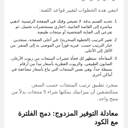
اتبعي هذه الخطوات لتغيير قواعد اللعبة:
تحديد القسم بدقة: لا تضيعي وقتك في الصفحة الرئيسية. اذهبي
مباشرة إلى القائمة الجانبية، اختاري مستحضرات تجميل، ثم
تفرعي إلى العناية الشخصية أو منتجات طبيعية.
تغيير الترتيب (الخطوة السحرية): في أعلى الصفحة، ستجدين
خيار الترتيب حسب. غيريه فوراً من الموصى به إلى السعر: من
الأقل إلى الأعلى.
المفاجأة: ستظهر لكِ فجأة عشرات المنتجات من زيوت الأرغان،
الصابون الطبيعي، والزيوت العطرية بأسعار تبدأ من أرقام
بسيطة جداً، وهي نفس المنتجات التي تباع بأسعار مضاعفة في
أماكن أخرى.
بمجرد تطبيق ترتيب المنتجات حسب السعر،
ستكتشفين أن ميزانيتك يمكنها شراء 5 منتجات بدلاً من
منتج واحد.
معادلة التوفير المزدوج: دمج الفلترة
مع الكود