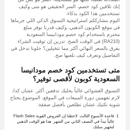
إنك تلاقين كود خصم، السر الحقيقي هو متى وكيف
تستخدمين هذا الكود بذكاء.
اليوم بنشارككم استراتيجية التسوق الذكي اللي جربناها
في موقع الكوبون الذهبي، وكيف قدرنا نوفر مبلغ
محترم باستخدام كود خصم مودانيسا السعودية
(RA210) في الوقت الصح. تدرين إن توقيت الشراء
يفرق بالسعر النهائي أكثر مما تتخيلين؟ خلونا ندخل في
التفاصيل ونعرف كيف نلعبها صح.
متى تستخدمين كود خصم مودانيسا
السعودية كوبون لأقصى توفير؟
التسوق العشوائي غالباً يخليك تدفعين أكثر. عشان كذا،
لازم تفهمين دورة المبيعات في الموقع. الموضوع يحتاج
شوية تكتيك عشان تطلعين بأفضل صفقة:
قاعدة الأسبوع الثالث: لاحظنا إن العروض القوية Flash Sales
غالباً تبدأ في النصف الثاني من الشهر. هذا هو الوقت الذهبي
لتجهيز سلتك.