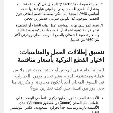
دمج الخصومات (Stacking): الجميل في كود (RA210) إنه
يشتغل كـ مُعزز للخصم. يعني لو لقيتي عباية عليها خصم
أساسي 40%، استخدامك للكود بيعطيك خصم إضافي فوق
الخصم الموجود. كذا تكونين ضربتي عصفورين بحجر.
تصيد المواسم: نهاية المواسم (مثل نهاية الشتاء أو الصيف)
تعتبر فرصة ذهبية لشراء أزياء محجبات تركية بجودة عالية
وأسعار تصفية. احتفظي بالقطع للموسم الجاي ووفرتي أكثر
من 60% من قيمتها.
تنسيق إطلالات العمل والمناسبات:
اختيار القطع التركية بأسعار منافسة
للمرأة العاملة في الرياض أو جدة، البحث عن ملابس
عملية ومحتشمة للدوام يعتبر تحدي يومي. الخيارات
في السوق المحلي أحياناً تكون محدودة أو مكررة. هنا
يجي دور مودانيسا، بس كيف تختارين صح؟
الأقمشة الصديقة لجو الخليج: ركزي دائماً في الوصف على
خامات مثل القطن (Cotton) والفسكوز (Viscose). هذي
الأقمشة باردة ومناسبة جداً لحرارة السعودية، عكس البوليستر
الثقيل.