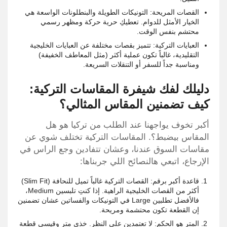
القصات المريحة: التونيكات الطويلة والبنطلونات الواسعة هي
الخيار الأمثل للدوام. تعطيكِ حرية حركة ومظهر رسمي
محتشم بنفس الوقت.
العبايات التركية: تتميز بقصات مختلفة عن العبايات الخليجية
التقليدية، غالباً تكون عملية أكثر (مثل المعاطف الخفيفة)
ومناسبة جداً للسفر أو التنقلات السريعة.
دليلك لفك شيفرة المقاسات التركية:
كيف تضمنين المقاس المثالي؟
أكبر تخوف يواجهنا عند الطلب من تركيا هو هل
المقاس بيضبط؟. المقاسات التركية تختلف شوي عن
مقاسات السوق عندنا، وعشان تتفادين وجع الراس في
الإرجاع، اتبعي هالنصائح اللي جربناها:
قاعدة أكبر برقم: القصات التركية غالباً تميل للنحافة (Slim Fit)
أكثر من القصات الخليجية الراهية. إذا كنتِ تلبسين Medium،
فالأفضل تطلبين Large في التونيكات والفساتين عشان تضمنين
إن القطعة تكون محتشمة ومريحة.
المتر هو الحكم: لا تعتمدين على النظر. خذي متر وقيسي قطعة