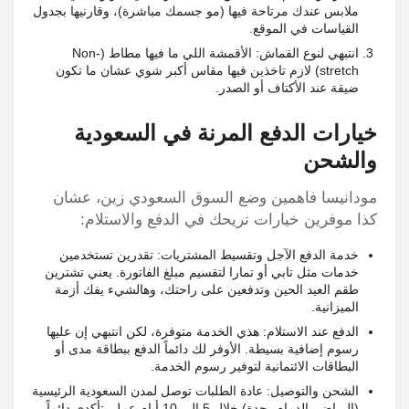
ملابس عندك مرتاحة فيها (مو جسمك مباشرة)، وقارنيها بجدول
القياسات في الموقع.
انتبهي لنوع القماش: الأقمشة اللي ما فيها مطاط (Non-
stretch) لازم تاخذين فيها مقاس أكبر شوي عشان ما تكون
ضيقة عند الأكتاف أو الصدر.
خيارات الدفع المرنة في السعودية
والشحن
مودانيسا فاهمين وضع السوق السعودي زين، عشان
كذا موفرين خيارات تريحك في الدفع والاستلام:
خدمة الدفع الآجل وتقسيط المشتريات: تقدرين تستخدمين
خدمات مثل تابي أو تمارا لتقسيم مبلغ الفاتورة. يعني تشترين
طقم العيد الحين وتدفعين على راحتك، وهالشيء يفك أزمة
الميزانية.
الدفع عند الاستلام: هذي الخدمة متوفرة، لكن انتبهي إن عليها
رسوم إضافية بسيطة. الأوفر لك دائماً الدفع ببطاقة مدى أو
البطاقات الائتمانية لتوفير رسوم الخدمة.
الشحن والتوصيل: عادة الطلبات توصل لمدن السعودية الرئيسية
(الرياض، الدمام، جدة) خلال 5 إلى 10 أيام عمل. تأكدي دائماً