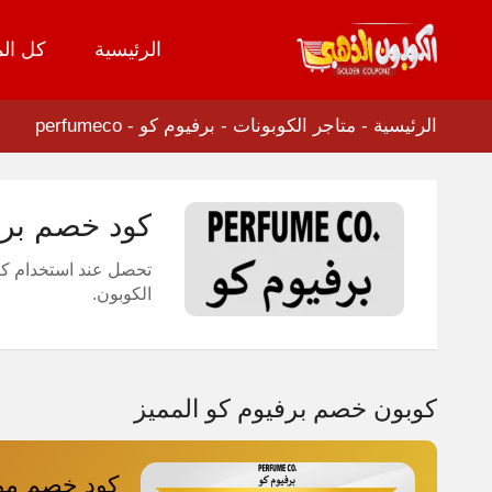
الرئيسية
كل الم
تخطي
إلى
المحتوى
الرئيسية
-
متاجر الكوبونات
-
برفيوم كو - perfumeco
كود خصم برفيوم كو 2026 كوبونات ف
تحصل عند استخدام كود 
الكوبون.
كوبون خصم برفيوم كو المميز