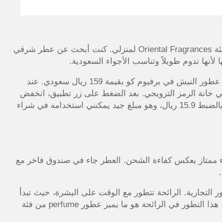
من واقع تجربتي الشخصية، قررت مؤخراً شراء عطر من فئة Oriental Fragrances لمنزلي. كنت أبحث عن عطر شرقي
لأنها تدوم طويلاً وتناسب الأجواء السعودية.
اخترت مجموعة Perfume Co. Summer Set – 3 قطع من عطور النيش في برفيوم كو بقيمة 159 ريال سعودي. عند
ل لصفحة الدفع، طبقت كوبون برفيوم كو (AD50) في خانة الرمز الترويجي. بعد الضغط على زر تطبيق، انخفض
المبلغ الإجمالي إلى 143.10 ريال (شامل الضريبة). وفرت بالضبط 15.9 ريال، وهو مبلغ جيد يمكنني استخدامه في شراء
اء ممتاز يعكس كفاءة الشحن. العطر جاء في صندوق فاخر مع
 التجارية. الرائحة تتطور مع الوقت على البشرة، حيث تبدأ
بنفحات خفيفة، ثم تتحول تدريجياً إلى العود والعنبر الدافئ. هذا التطور في الرائحة هو ما يميز عطور perfume من فئة