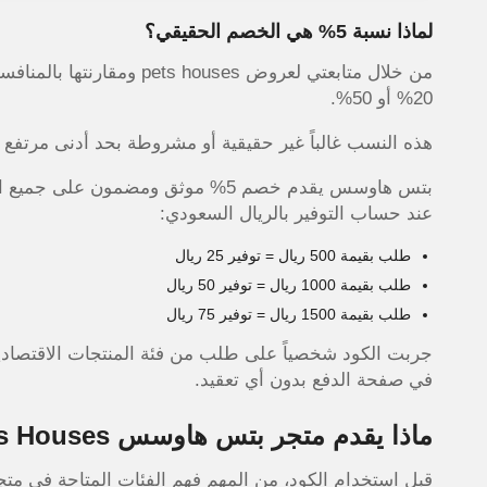
لماذا نسبة 5% هي الخصم الحقيقي؟
من خلال متابعتي لعروض ses
20% أو 50%.
هذه النسب غالباً غير حقيقية أو مشروطة بحد أدنى مرتفع ج
بتس هاوسس يقدم خصم 5% موثق ومضمون 
عند حساب التوفير بالريال السعودي:
طلب بقيمة 500 ريال = توفير 25 ريال
طلب بقيمة 1000 ريال = توفير 50 ريال
طلب بقيمة 1500 ريال = توفير 75 ريال
في صفحة الدفع بدون أي تعقيد.
ماذا يقدم متجر بتس هاوسس Pets Houses لحيوانك الأليف؟
قبل استخدام الكود، من المهم فهم الفئات المتاحة في م