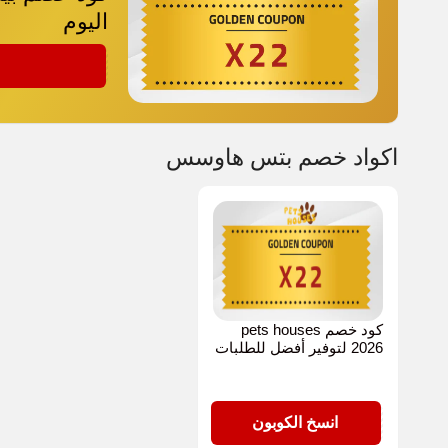
اليوم
X22
اكواد خصم بتس هاوسس
كود خصم pets houses
2026 لتوفير أفضل للطلبات
X22
انسخ الكوبون