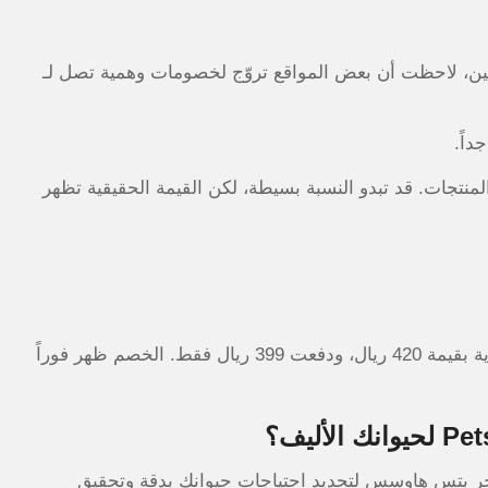
pets hou ومقارنتها بالمنافسين، لاحظت أن بعض المواقع تروّج لخصومات وهمية تصل لـ
داً.
على جميع المنتجات. قد تبدو النسبة بسيطة، لكن القيمة الحقيقية تظهر
جربت الكود شخصياً على طلب من فئة المنتجات الاقتصادية بقيمة 420 ريال، ودفعت 399 ريال فقط. الخصم ظهر فوراً
تجر بتس هاوسس لتحديد احتياجات حيوانك بدقة وتحقيق