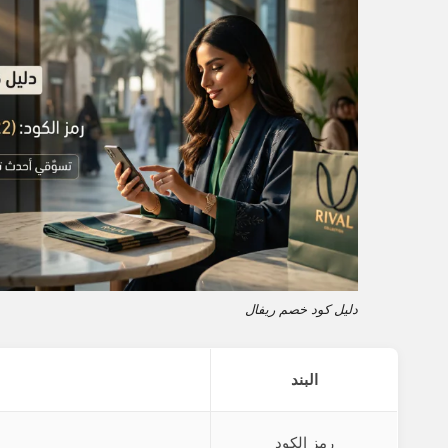
دليل كود خصم ريفال
البند
رمز الكود