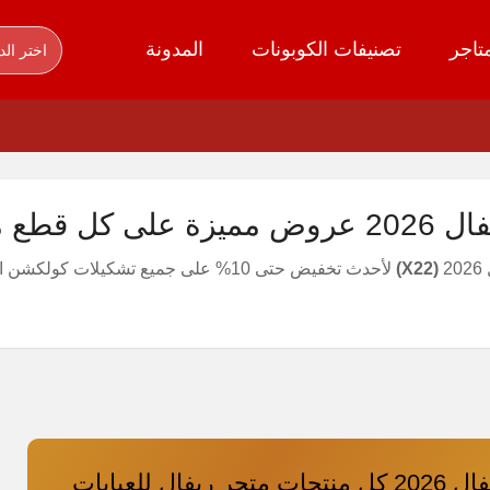
تاجر
تصنيفات الكوبونات
المدونة
اختر الد
ع موقع Ryefal
2
(X22)
كود خصم ريفال 2026 كل منتجات متجر ريفال للعبايات