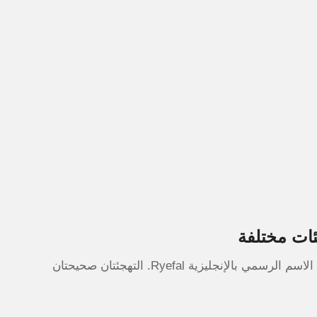
ئات مختلفة
كثير من العملاء في السعودية يبحثون عن متجر رافال بينما الاسم الرسمي بالإنجليزية Ryefal. التهجئتان صحيحتان