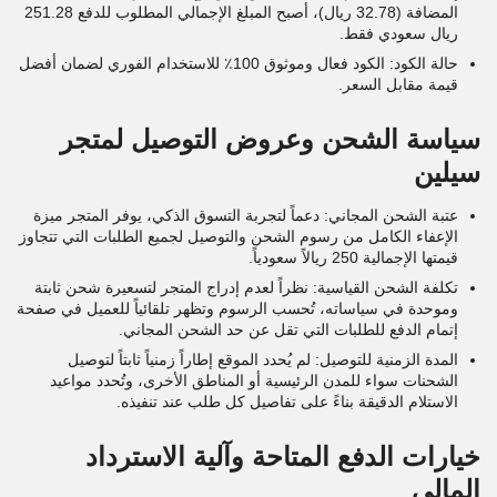
المضافة (32.78 ريال)، أصبح المبلغ الإجمالي المطلوب للدفع 251.28
ريال سعودي فقط.
حالة الكود: الكود فعال وموثوق 100٪ للاستخدام الفوري لضمان أفضل
قيمة مقابل السعر.
سياسة الشحن وعروض التوصيل لمتجر
سيلين
عتبة الشحن المجاني: دعماً لتجربة التسوق الذكي، يوفر المتجر ميزة
الإعفاء الكامل من رسوم الشحن والتوصيل لجميع الطلبات التي تتجاوز
قيمتها الإجمالية 250 ريالاً سعودياً.
تكلفة الشحن القياسية: نظراً لعدم إدراج المتجر لتسعيرة شحن ثابتة
وموحدة في سياساته، تُحسب الرسوم وتظهر تلقائياً للعميل في صفحة
إتمام الدفع للطلبات التي تقل عن حد الشحن المجاني.
المدة الزمنية للتوصيل: لم يُحدد الموقع إطاراً زمنياً ثابتاً لتوصيل
الشحنات سواء للمدن الرئيسية أو المناطق الأخرى، وتُحدد مواعيد
الاستلام الدقيقة بناءً على تفاصيل كل طلب عند تنفيذه.
خيارات الدفع المتاحة وآلية الاسترداد
المالي