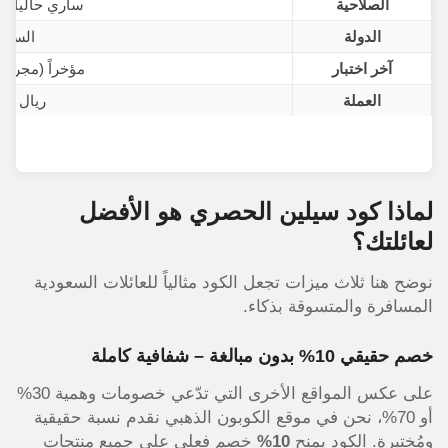
الصلاحية
ساري حالياً (نُ
الدولة
السعو
آخر اختبار
مؤخراً (مجرب 
العملة
ريال س
لماذا كود سيلين الحصري هو الأفضل
لعائلتك؟
نوضح هنا ثلاث ميزات تجعل الكود مثالياً للعائلات السعودية
المسافرة والمتسوقة بذكاء.
خصم حقيقي 10% بدون مبالغة – شفافية كاملة
على عكس المواقع الأخرى التي تدّعي خصومات وهمية 30%
أو 70%، نحن في موقع الكوبون الذهبي نقدم نسبة حقيقية
ومُختبرة. الكود يمنح
10%
خصم فعلي على جميع منتجات