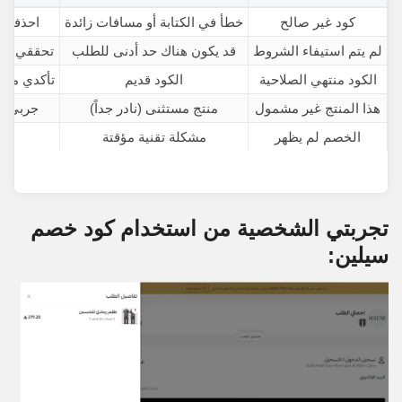
كود غير صالح
خطأ في الكتابة أو مسافات زائدة
احذفي ا
لم يتم استيفاء الشروط
قد يكون هناك حد أدنى للطلب
تحققي من 
الكود منتهي الصلاحية
الكود قديم
تأكدي من 
هذا المنتج غير مشمول
منتج مستثنى (نادر جداً)
جربي ال
الخصم لم يظهر
مشكلة تقنية مؤقتة
حد
تجربتي الشخصية من استخدام كود خصم
سيلين: