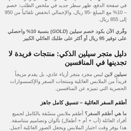
في صفحة الدفع، ظهر سطر جديد في ملخص الطلب: خصم
– 10% مع المبلغ -95 ريال، والإجمالي انخفض تلقائياً من 950
إلى 855 ريال.
وفّري الآن بكود خصم سيلين (
GOLD
) بنسبة 10% واحصلي
على توفير 95 ريال أو أكثر على طلبك العائلي الكبير
دليل متجر سيلين الذكي: منتجات فريدة لا
تجدينها في المنافسين
سيلين لاين
ليس مجرد متجر أزياء عادي، بل يقدم مزيجاً
فريداً من الملابس العائلية ومنتجات السفر والإكسسوارات
الحصرية التي تميزه عن المنافسين.
أطقم السفر العائلية – تنسيق كامل جاهز
ما هي أطقم السفر؟
أطقم ملابس منسّقة بالكامل لجميع
أفراد العائلة (أب + أم + أطفال) بألوان وتصاميم متناسقة.
هذا يوفر وقت اختيار الملابس ويجعل الصور العائلية أجمل.