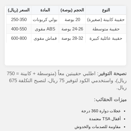
النوع
الحجم (بوصة)
المادة
السعر (ريال)
حقيبة كابينة (صغيرة)
20 بوصة
بولي كربونات
250-350
حقيبة متوسطة
24-26 بوصة
ABS مقوى
400-550
حقيبة عائلية كبيرة
28-32 بوصة
قماش مقوى
600-800
نصيحة التوفير
: اطلبي حقيبتين معاً (متوسطة + كابينة = 750
ريال)، واستخدمي الكود لتوفير 75 ريال، لتصبح التكلفة 675
ريال.
ميزات الحقائب:
عجلات دوارة 360 درجة
أقفال TSA معتمدة
مقاومة للصدمات والخدوش