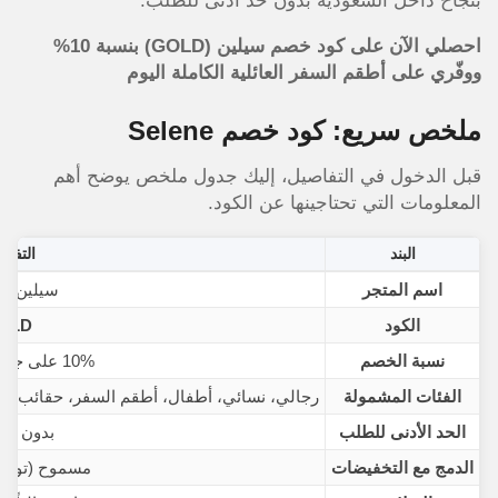
بنجاح داخل السعودية بدون حد أدنى للطلب.
احصلي الآن على كود خصم سيلين (
GOLD
) بنسبة 10%
ووفّري على أطقم السفر العائلية الكاملة اليوم
ملخص سريع: كود خصم Selene
قبل الدخول في التفاصيل، إليك جدول ملخص يوضح أهم
المعلومات التي تحتاجينها عن الكود.
البند
التفاص
اسم المتجر
سيلين – Selen
الكود
OLD
نسبة الخصم
10% على جميع المنتجات
الفئات المشمولة
رجالي، نسائي، أطفال، أطقم السفر، حقائب السفر
الحد الأدنى للطلب
بدون حد 
الدمج مع التخفيضات
مسموح (توفي