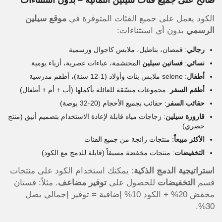
الكود يعمل على جميع الفئات المتوفرة في
موقع سيلين
الرسمي
بدون أي استثناءات:
رجالي
: قمصان، بناطيل، ملابس كاجوال ورسمية
نسائي
:
فساتين سيلين
المحتشمة، عباءات عصرية، أزياء يومية
أطفال
: selene ملابس بنات وأولاد (1-12 سنة)، أطقم مدرسية
أطقم السفر
: مجموعات منسّقة للعائلة بأكملها (أب + أم + أطفال)
حقائب السفر
: حقائب بجميع الأحجام (20-32 بوصة)
قارورة سيلين
: زجاجات مياه قابلة لإعادة الاستخدام بتصميم أنيق (منتج
حصري)
الأكثر مبيعاً
: منتجات رائجة من جميع الفئات
التخفيضات
: منتجات مخفضة مسبقاً (قابلة للدمج مع الكود)
استراتيجية الدمج الذكية
: يمكنك استخدام الكود على منتجات
قسم
التخفيضات
للحصول على
توفير مضاعف
. مثلاً: فستان
مخفض 20% + الكود 10% إضافية = توفير إجمالي يصل
30%.