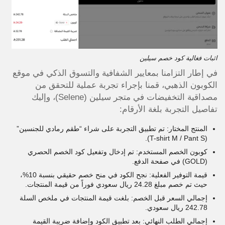
اثبات فغالية كود خصم سيلين
في إطار التزامنا بمعايير الشفافية والتسوق الذكي في موقع
الكوبون الذهبي، قمنا بإجراء تجربة عملية للتحقق من
مصداقية التخفيضات في متجر سيلين (Selene)، وإليك
تفاصيل التجربة بلغة الأرقام:
المنتج المختار: تم تطبيق التجربة على شراء “طقم رمادي للجنسين”
(T-shirt M / Pant S).
كوبون الخصم المستخدم: تم إدخال وتفعيل كود الخصم الحصري
(GOLD) في صفحة الدفع.
قيمة التوفير الفعلية: نجح الكود في منح خصم حقيقي بنسبة 10%،
حيث تم خصم مبلغ 24.28 ريال سعودي فوراً من قيمة المنتجات.
إجمالي السعر قبل الخصم: بلغت قيمة المنتجات في ملخص السلة
242.78 ريال سعودي.
إجمالي الطلب النهائي: بعد تطبيق الكود وإضافة ضريبة القيمة