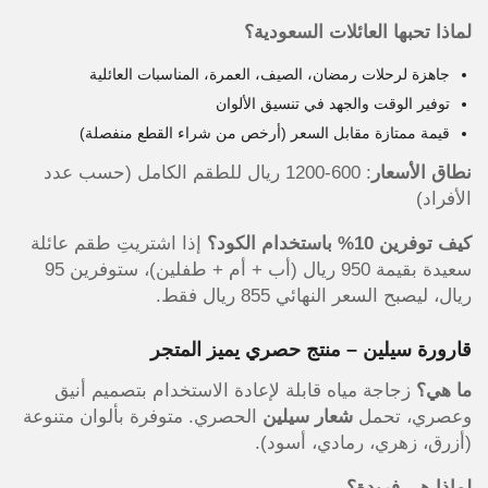
لماذا تحبها العائلات السعودية؟
جاهزة لرحلات رمضان، الصيف، العمرة، المناسبات العائلية
توفير الوقت والجهد في تنسيق الألوان
قيمة ممتازة مقابل السعر (أرخص من شراء القطع منفصلة)
نطاق الأسعار
: 600-1200 ريال للطقم الكامل (حسب عدد
الأفراد)
كيف توفرين 10% باستخدام الكود؟
إذا اشتريتِ طقم عائلة
سعيدة بقيمة 950 ريال (أب + أم + طفلين)، ستوفرين 95
ريال، ليصبح السعر النهائي 855 ريال فقط.
قارورة سيلين – منتج حصري يميز المتجر
ما هي؟
زجاجة مياه قابلة لإعادة الاستخدام بتصميم أنيق
وعصري، تحمل
شعار سيلين
الحصري. متوفرة بألوان متنوعة
(أزرق، زهري، رمادي، أسود).
لماذا هي فريدة؟