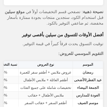
نصيحة ذهبية
: تصفحي قسم التخفيضات أولاً في
موقع سيلين
قبل استخدام الكود، ستجدين منتجات بجودة ممتازة بأسعار
مخفضة، ثم ضاعفي التوفير بالكود.
أفضل الأوقات للتسوق من سيلين بأقصى توفير
توقيت التسوق يحدث فرقاً كبيراً في قيمة التوفير.
التقويم الموسمي للعروض:
الموسم
نوع العروض
نسبة التخفيض
رمضان
عروض ملابس + أطقم سفر للعمرة
-25%
عيد الفطر/الأضحى
أطقم العائلة + ملابس الأطفال
-30%
الجمعة البيضاء
تخفيضات شاملة على جميع الفئات
-40%
العودة للمدارس
ملابس الأطفال + حقائب
-20%
موسم الصيف
أطقم السفر + حقائب السفر
-25%