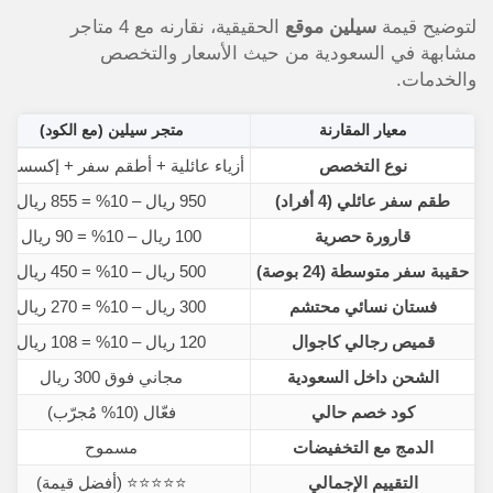
لتوضيح قيمة
سيلين موقع
الحقيقية، نقارنه مع 4 متاجر
مشابهة في السعودية من حيث الأسعار والتخصص
والخدمات.
معيار المقارنة
متجر سيلين (مع الكود)
نوع التخصص
أزياء عائلية + أطقم سفر + إكسسوار
طقم سفر عائلي (4 أفراد)
950 ريال – 10% = 855 ريال
قارورة حصرية
100 ريال – 10% = 90 ريال
حقيبة سفر متوسطة (24 بوصة)
500 ريال – 10% = 450 ريال
فستان نسائي محتشم
300 ريال – 10% = 270 ريال
قميص رجالي كاجوال
120 ريال – 10% = 108 ريال
الشحن داخل السعودية
مجاني فوق 300 ريال
كود خصم حالي
فعّال (10% مُجرّب)
الدمج مع التخفيضات
مسموح
التقييم الإجمالي
⭐⭐⭐⭐⭐ (أفضل قيمة)