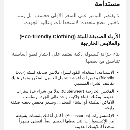
مستدامة
لا يقتصر التوفير على السعر الأولي فحسب، بل يمتد
لاختيار قطع متعددة الاستخدامات وعالية الجودة.
الأزياء الصديقة للبيئة (Eco-friendly Clothing)
والملابس الخارجية
بناء خزانة كبسولة ذكية يعتمد على اختيار قطع أساسية
تتناسق مع بعضها:
الاستدامة: استخدام الكود لشراء ملابس صديقة للبيئة (Eco-
friendly) يضمن لك أقمشة تتحمل الغسيل المتكرر وتوفر عليك
تكاليف الشراء المستمر.
الملابس الخارجية (Outerwear): بدلاً من شراء عدة سترات
خفيفة، يمكنك اقتناء جاكيت واحد عالي الجودة ومناسب
للأماكن المكيفة أو الشتاء المعتدل، وبسعر مخفض يجعله صفقة
رابحة.
الإكسسوارات (Accessories): أكمل أناقتك بلمسات بسيطة
من الإكسسوارات التي يغطيها الخصم أيضاً، لتعطي مظهراً
متجدداً لملابسك القديمة.