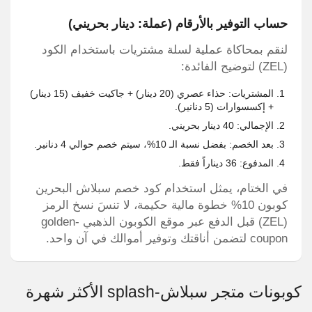
حساب التوفير بالأرقام (عملة: دينار بحريني)
لنقم بمحاكاة عملية لسلة مشتريات باستخدام الكود
(ZEL) لتوضيح الفائدة:
المشتريات: حذاء عصري (20 دينار) + جاكيت خفيف (15 دينار)
+ إكسسوارات (5 دنانير).
الإجمالي: 40 دينار بحريني.
بعد الخصم: بفضل نسبة الـ 10%، سيتم خصم حوالي 4 دنانير.
المدفوع: 36 ديناراً فقط.
في الختام، يمثل استخدام كود خصم سبلاش البحرين
كوبون 10% خطوة مالية حكيمة، لا تنسَ نسخ الرمز
(ZEL) قبل الدفع عبر موقع الكوبون الذهبي golden-
coupon لتضمن أناقتك وتوفير أموالك في آن واحد.
كوبونات متجر سبلاش-splash الأكثر شهرة