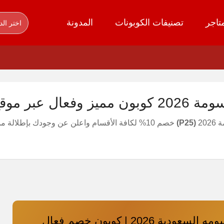
تاجر
تصنيفات الكوبونات
المدونة
اختر الد
 عبر موقع tasooma
20
(P25)
خصم 10% لكافة الأقسام واعلن عن وجودك بإطلالة مميزة مع موقع tasooma للمستلزمات الرجالية
كود خصم تسومه السعودية 2026 | كوبون خصم فعال