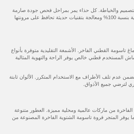
ي التصميم والخياطة. كل حذاء يمر بمراحل فحص جودة صارمة
لضمان راحة القدم ومتانة المنتج. الجلود المستخدمة طبيعية بنسبة 100% ومعالجة بتقنيات حديثة تحافظ على مرونتها
غ تاسومة القطني الفاخر. الأشمغة التقليدية متوفرة بأنواع
اش المستخدم قطني خالص يوفر الراحة والتهوية المثالية
ضمن عدم تلف الأطراف مع الاستخدام المتكرر. الألوان ثابتة
ري لترضي جميع الأذواق.
لفاخرة من ماركات عالمية ومحلية مميزة. العطور متنوعة
ما يوفر المتجر فروة تاسومة الشتوية الفاخرة المصنوعة من