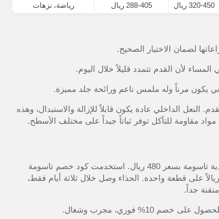
320-450 ريال
288-405 ريال
رياضة، نزهات
اتها لضمان الاختيار الصحيح.
مساء لأن القدم تتمدد قليلاً خلال اليوم.
يعي يكون مرناً وله ملمس ناعم ورائحة جلد مميزة.
. النعل الداخلي عادة يكون قابلاً للإزالة والاستبدال، وهذه
واد مقاومة للتآكل توفر ثباتاً جيداً على مختلف الأسطح.
 استخدمت كود خصم تاسومة
د الدفع وانخفض السعر إلى 432 ريال. وفرت 48 ريالاً على قطعة واحدة. الحذاء وصل خلال ثلاثة أيام فقط،
تقنة جداً.
صول على خصم 10% فوري، مجرب وشغال.