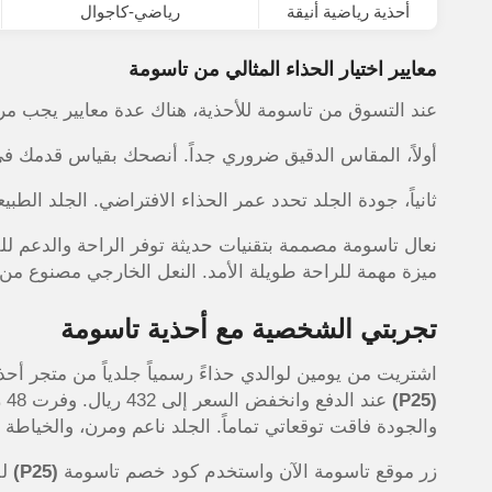
أحذية رياضية أنيقة
رياضي-كاجوال
معايير اختيار الحذاء المثالي من تاسومة
عند التسوق من تاسومة للأحذية، هناك عدة معايير يجب مراع
أولاً، المقاس الدقيق ضروري جداً. أنصحك بقياس قدمك في ال
ثانياً، جودة الجلد تحدد عمر الحذاء الافتراضي. الجلد الطب
نعال تاسومة مصممة بتقنيات حديثة توفر الراحة والدعم للقدم
ميزة مهمة للراحة طويلة الأمد. النعل الخارجي مصنوع من م
تجربتي الشخصية مع أحذية تاسومة
اشتريت من يومين لوالدي حذاءً رسمياً جلدياً من متجر أحذية تاسومة بسعر 480 ريال.
(P25)
عن
والجودة فاقت توقعاتي تماماً. الجلد ناعم ومرن، والخياطة م
زر موقع تاسومة الآن واستخدم كود خصم تاسومة
(P25)
للح