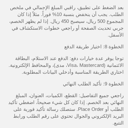
بعد الضغط على تطبيق، راقبي المبلغ الإجمالي في ملخص
الطلب. يجب أن ينخفض بنسبة 10% فوراً. مثلاً إذا كان
المجموع 500 ريال، سيصبح 450 ريال. إذا لم يظهر الخصم،
جربي تحديث الصفحة أو راجعي خطوات الاستكشاف في
الأسفل.
الخطوة 8: اختيار طريقة الدفع
توجا يوفر عدة خيارات دفع: الدفع عند الاستلام، البطاقة
الائتمانية (Visa، Mastercard، مدى)، والمحافظ الإلكترونية.
اختاري الطريقة المناسبة وأدخلي البيانات المطلوبة.
الخطوة 9: تأكيد الطلب النهائي
راجعي جميع التفاصيل: القطع، الكميات، العنوان، المبلغ
النهائي بعد الخصم. إذا كان كل شيء صحيحاً، اضغطي تأكيد
الطلب أو Place Order. ستصلك رسالة تأكيد فورية على
البريد الإلكتروني والجوال تحتوي على رقم الطلب ورابط
التتبع.