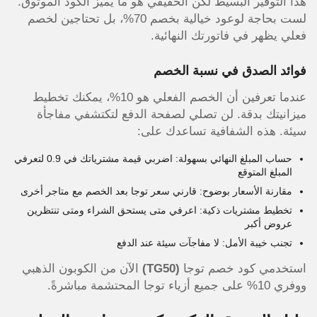
هذا التوفير البسيط لكن الحقيقي هو ما يميز الكود الموثوق.
لست بحاجة لوعود خيالية بخصم 70%، بل تحتاجين لخصم
فعلي يظهر في فاتورتك النهائية.
فوائد الصدق في نسبة الخصم
عندما تعرفين أن الخصم الفعلي هو 10%، يمكنك تخطيط
ميزانيتك بدقة. لن تصلي لصفحة الدفع لتكتشفي مفاجأة
سيئة. هذه الشفافية تساعدك على:
حساب المبلغ النهائي بسهولة: اضربي قيمة مشترياتك في 0.9 لتعرفي
المبلغ المتوقع
مقارنة الأسعار بوضوح: قارني سعر توجا بعد الخصم مع متاجر أخرى
تخطيط مشتريات ذكية: اعرفي متى يستحق الشراء ومتى تنتظرين
عروض أكبر
تجنب خيبة الأمل: لا مفاجآت سيئة عند الدفع
استخدمي كود خصم توجا
(TG50)
الآن من الكوبون الذهبي
ووفري 10% على جميع أزياء توجا المحتشمة مباشرةً.