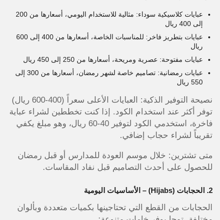
عبايات كلاسيكية سوداء: مثالية للاستخدام اليومي، أسعارها من 200
إلى 400 ريال
عبايات بتطريز فاخر: للمناسبات الخاصة، أسعارها من 400 إلى 600
ريال
عبايات مفتوحة: عصرية ومريحة، أسعارها من 250 إلى 450 ريال
عبايات رمضانية: تصاميم خاصة لشهر رمضان، أسعارها من 300 إلى
550 ريال
نصيحة التوفير الذكية: العبايات الأعلى سعراً (400-600 ريال)
توفر أكثر عند استخدام الكود. إذا كنت تخططين لشراء عباية
فاخرة، استخدمي الكود لتوفير 40-60 ريال، وهو مبلغ يكفي
تقريباً لشراء حجاب إضافي.
متى تشترين: خلال موسم العودة للمدارس أو قبل رمضان
للحصول على أحدث التصاميم قبل نفاد المقاسات.
2. الحجابات (Hijabs) – الأساسيات اليومية
الحجابات من القطع التي تحتاجينها بكميات متعددة وبألوان
مختلفة. توجا يوفر خامات متنوعة: