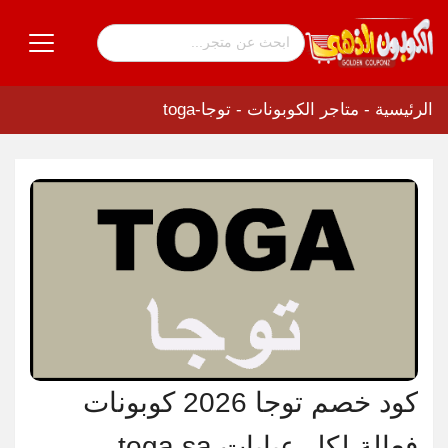
الرئيسية
-
متاجر الكوبونات
-
توجا-toga
كود خصم توجا 2026 كوبونات
فعالة لكل عبايات toga sa