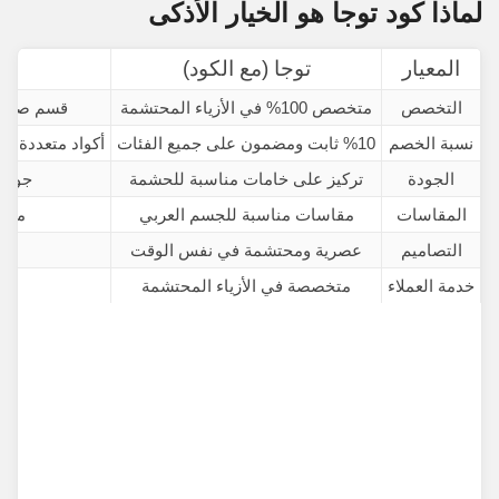
لماذا كود توجا هو الخيار الأذكى
المعيار
توجا (مع الكود)
الم
التخصص
متخصص 100% في الأزياء المحتشمة
قسم صغير 
نسبة الخصم
%10 ثابت ومضمون على جميع الفئات
أكواد متعددة مشتتة (5%، 15%، لكن 
الجودة
تركيز على خامات مناسبة للحشمة
جودة 
المقاسات
مقاسات مناسبة للجسم العربي
مقاس
التصاميم
عصرية ومحتشمة في نفس الوقت
م
خدمة العملاء
متخصصة في الأزياء المحتشمة