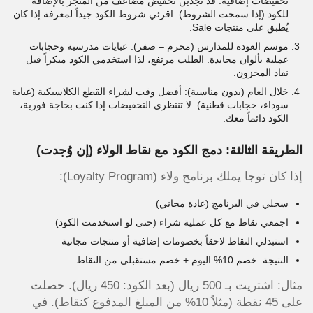
تخفيضات إضافية. قد تجدين تخفيض مضاعف من المتجر بالإضافة
للكود (إذا سمحت الشروط). اقرئي شروط الكود جيداً لمعرفة إذا كان
يُطبق على منتجات Sale.
موسم العودة للمدارس (محرم – صفر): عبايات مدرسية وحجابات
عملية بألوان محايدة. الطلب مرتفع، لذا استخدمي الكود مبكراً قبل
نفاد المخزون.
خلال العام (بدون مناسبة): أفضل وقت لشراء القطع الكلاسيكية (عباية
سوداء، حجابات قطنية). لا تنتظري التخفيضات إذا كنت بحاجة فورية،
الكود دائماً معك.
الطريقة الثالثة: دمج الكود مع نقاط الولاء (إن وُجدت)
إذا كان توجا يملك برنامج ولاء (Loyalty Program):
سجلي في البرنامج (عادة مجاني)
اجمعي نقاط مع كل عملية شراء (حتى لو استخدمت الكود)
استبدلي النقاط لاحقاً بخصومات إضافية أو منتجات مجانية
النتيجة: خصم 10% اليوم + خصم مستقبلي من النقاط
مثال: اشتريت بـ 500 ريال (بعد الكود: 450 ريال). حصلت
على 45 نقطة (مثلاً 10% من المبلغ المدفوع كنقاط). في