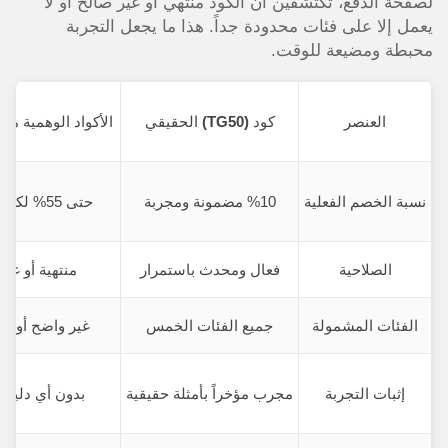
لصفحة الدفع، تكتشفين أن الكود منتهي أو غير صالح أو لا
يعمل إلا على فئات محدودة جداً. هذا ما يجعل التجربة
محبطة ومضيعة للوقت.
العنصر
كود
(TG50)
الحقيقي
الأكواد الوهمية من
نسبة الخصم الفعلية
%10 مضمونة ومجربة
حتى 55% لكن غير فعالة
الصلاحية
فعال ومحدث باستمرار
منتهية أو غير
الفئات المشمولة
جميع الفئات الخمس
غير واضح أو مح
إثبات التجربة
مجرب مؤخراً بأمثلة حقيقية
بدون أي دليل أ