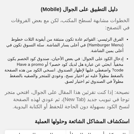
دليل التطبيق على الجوال (Mobile)
الخطوات مشابهة لسطح المكتب، لكن مع بعض الفروقات
في التصفح:
الفرق الرئيسي: القوائم عادة تكون منبثقة من أيقونة الثلاث خطوط
(Hamburger Menu) في أعلى يسار الشاشة. سلة التسوق تكون في
أعلى يمين الشاشة.
إدخال الكود على الجوال: في بعض الأحيان، صندوق كود الخصم يكون
مخفياً. ابحثي عن عبارة هل لديك كود خصم؟ أو Have a promo
code? واضغطي عليها لإظهار الصندوق. انسخي الكود من هذه الصفحة
بالضغط مطولاً عليه ثم اختيار نسخ، وعودي للمتجر والصقيه بالضغط
مطولاً في الصندوق ثم اختيار لصق.
نصيحة: إذا كنت تقرئين هذا المقال على الجوال، افتحي متجر
توجا في تبويب جديد (New Tab)، ثم عودي لهذه الصفحة
لنسخ الكود بسهولة دون الحاجة للحفظ أو الكتابة اليدوية.
استكشاف المشاكل الشائعة وحلولها العملية