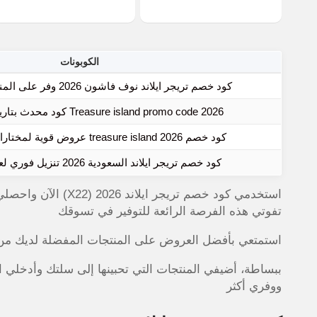
الكوبونات
كود خصم تريجر ايلاند نوف فاشون 2026 وفر على المنتجات الأكثر طلبًا
Treasure island promo code 2026 كود محدث بتاريخ اليوم للجميع
كود خصم treasure island 2026 عروض قوية لمختارات فساتين نوف
كود خصم تريجر ايلاند السعودية 2026 تنزيل فوري لعاشقات الأناقة
تفوتي هذه الفرصة الرائعة للتوفير في تسوقك
استمتعي بأفضل العروض على المنتجات المفضلة لديك من الأ
ببساطة، أضيفي المنتجات التي تحبينها إلى سلتك وأدخلي 
ووفري أكثر