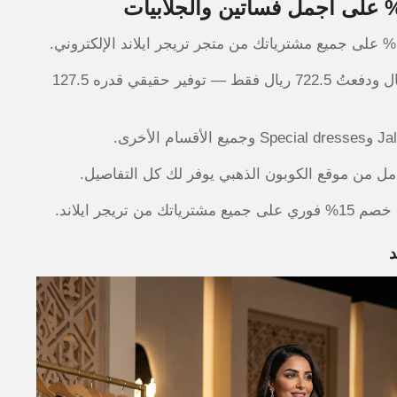
جربتُ الكود مؤخراً على طلب فستان سهرة بقيمة 850 ريال ودفعتُ 722.5 ريال فقط — توفير حقيقي قدره 127.5
شامل من موقع الكوبون الذهبي يوفر لك كل التفاصيل.
د