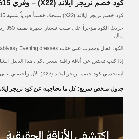
كود خصم تريجر ايلاند (X22) – وفري 15% على أجمل فساتين والجلابيات
كود خصم تريجر ايلاند (X22) يمنحك خصماً فورياً بنسبة 15% على جميع مشترياتك من متجر تريجر ايلاند الإلكتروني.
ريال.
الكود فعال ومجرب على فئات Evening dresses وJalabiyas وSpecial dresses وجميع الأقسام الأخرى.
إذا كنتِ تبحثين عن أناقة راقية بسعر ذكي، هذا الدليل ال
استخدمي كود خصم تريجر ايلاند (X22) الآن واحصلي على خصم 15% فوري على جميع مشترياتك من تريجر ايلاند.
جدول ملخص سريع: كل ما تحتاجينه عن كود تريجر ايلان