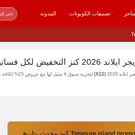
تاجر
تصنيفات الكوبونات
المدونة
اختر الد
لتخفيض لكل فساتين الموقع
لاند 2026
(X22)
Treasure island promo code 2026 كود محدث بتاريخ