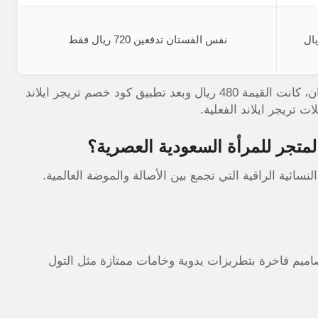
نفس الفستان تدفعين 720 ريال فقط
طلبتُ لصديقتي جلابية من تريجر ايلاند اون لاين قبل رمضان، كانت القيمة 480 ريال وبعد تطبيق كود خصم تريجر ايلاند
المتجر للمرأة السعودية العصرية؟
صاميم فاخرة بتطريزات يدوية وخامات ممتازة مثل التول