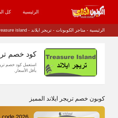
الرئيسية
كل الم
تخطي
إلى
المحتوى
الرئيسية
-
متاجر الكوبونات
-
تريجر ايلاند - Treasure island
كود خصم تريجر ايلاند 2026 كنز ا
استعمل كود خصم تريجر اي
بأقل الأسعار.
كوبون خصم تريجر ايلاند المميز