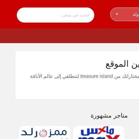
ولة
▾
لتجربة تسوق لا مثيل لها مع عروض 15% لكافة مختاراتك من treasure island لتنطلقي إلى عالم الأناقة
متاجر مشهورة