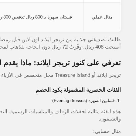
مثال عملي
فستان سهرة بـ 800 ريال تدفعين 800 ريال
أصبحت 408 ريال. وفّرتُ 72 ريال دون الحاجة للذهاب لمحلات تريجر ايلاند الفعلية.
تعرفي على كنوز تريجر ايلاند: ماذا يقدم 
تريجر ايلاند أو Treasure Island محل متخصص في الأزياء النسائية الراقية التي تجمع بين الأصالة والموضة العالمية.
الفئات الحصرية المشمولة بكود الخصم
فساتين السهرة (Evening dresses)
هذه الفئة مثالية لحفلات الزفاف والمناسبات الرسمية. الت
والشيفون.
مثال حسابي: