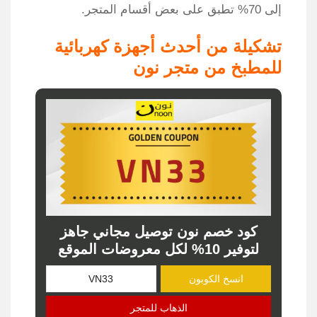
إلى 70% تطبق على بعض أقسام المتجر.
تشكيلة من أحدث أجهزة كهربائية
للمطبخ من متجر نون
كود خصم نون توصيل مجاني جاهز
لتوفير 10% لكل معروضات الموقع
انسخ الكوبون
الذهاب للمتجر