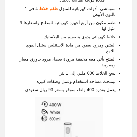
مقلاة هوائية بشاشة ديجيتال
سوناشي أدوات كهربائية للمنزل
طقم خلاط
4 في 1
باللون الأبيض.
طقم مكون من أربع أجهزة كهربائية للمطبخ واسعارها لا
مثيل لها.
خلاط كهربائي يدوي بتصميم من البلاستيك
المتين ومزود بعمود من مادة الاستنلس ستيل القوي
اللامع.
المنتج
يأتي معه مخفقة مزودة بعصا، مزود بدورق معيار
ومفرمة.
يسع الخلاط 600 مللي إلى 1 لتر
ليمنحك مساحة استخدام وعمل وصفات كثيرة.
يعمل بقدرة 400 واط، متوفر بسعر 93 ريال سعودي.