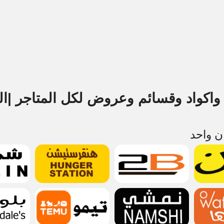
اكواد وقسائم وعروض لكل المتاجر |ال
ان واحد