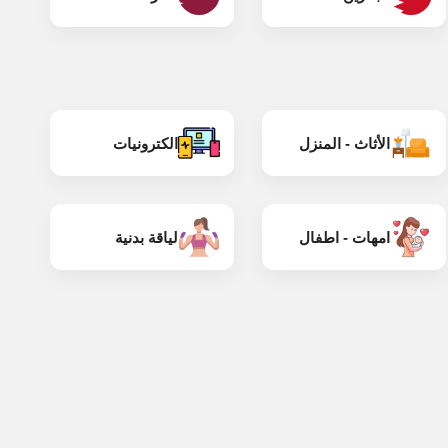
الأثاث - المنزل
الكترونيات
امهات - اطفال
لياقة بدنية