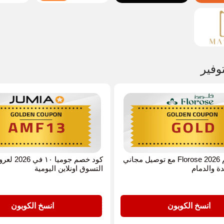
وفير
كوبون خصم Florose 2026 مع توصيل مجاني
كود خصم جوميا ١٠ ف
ة والدمام
التسوق اونلاين اليومية
AMF13
انسخ الكوبون
انسخ الكوبون