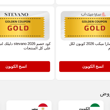
كود خصم سارا ميكب 2026 كوبون لكل
كود خصم evano 2026
على كل المنتجات
GOLD
انسخ الكوبون
انسخ الكوبون
روض
الكويت
مصر