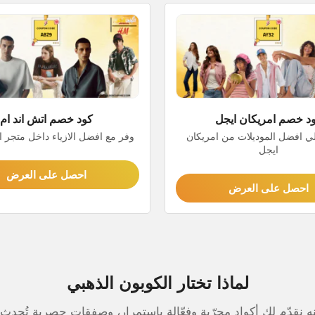
د خصم امريكان ايجل
كود خصم اتش اند ام
 افضل الموديلات من امريكان
وفر مع افضل الازياء داخل متجر ا
ايجل
احصل على العرض
احصل على العرض
لماذا تختار الكوبون الذهبي
قدّم لك أكواد مجرّبة وفعّالة باستمرار، وصفقات حصرية تُحدث ف