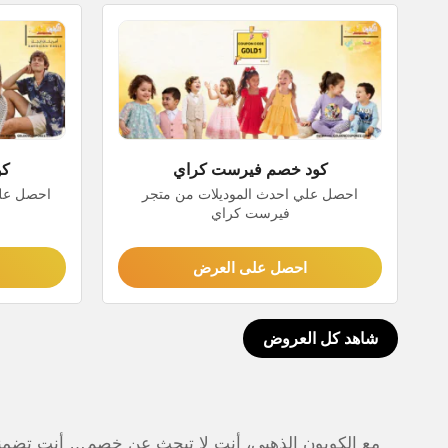
كود خصم فيرست كراي
كو
احصل علي احدث الموديلات من متجر
احصل علي
فيرست كراي
احصل على العرض
شاهد كل العروض
مع الكوبون الذهبي، أنت لا تبحث عن خصم… أنت تضمنه ن