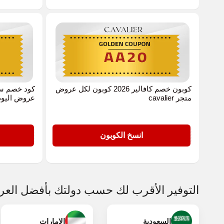
كوبون خصم كافالير 2026 كوبون لكل عروض
متجر cavalier
عروض اليوم
GOLD
AA20
انسخ الكوبون
التوفير الأقرب لك حسب دولتك بأفضل الع
السعودية
الامارات