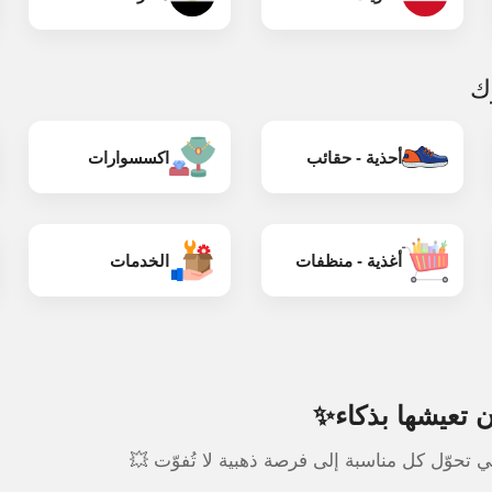
رك
أحذية - حقائب
اكسسوارات
أغذية - منظفات
الخدمات
 تعيشها بذكاء✨
تحوّل كل مناسبة إلى فرصة ذهبية لا تُفوّت 💥