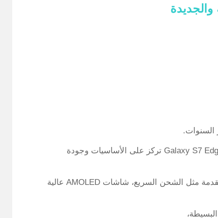
والجديدة
السنوات.
فبينما كانت الإصدارات القديمة مثل Galaxy J7 وGalaxy S7 Edge تركز على الأساسيات وجودة
أصبحت إصدارات سامسونج الجديدة تقدم مزايا متقدمة مثل الشحن السريع، شاشات AMOLED عالية
 البسيطة،