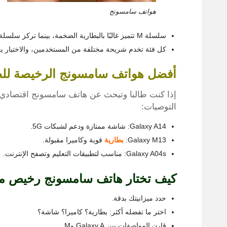
هواتف سامسونج
سلسلة M تتميز غالبًا بالبطارية الضخمة، بينما تركز سلسلة A على التوازن بين التصميم والأداء.
كل فئة تخدم شريحة مختلفة من المستخدمين، والاختيار يعت
أفضل هواتف سامسونج الرخيصة لل
إذا كنت طالبا وتبحث عن هاتف سامسونج اقتصادي 
التوصيات:
Galaxy A14: شاشة ممتازة ودعم لشبكات 5G.
Galaxy M13:
بطارية
قوية وكاميرا مقبولة.
Galaxy A04s: مناسب لتطبيقات التعليم وتصفح الإنترنت.
كيف تختار هاتف سامسونج رخيص م
حدد ميزانيتك بدقة.
اختر ما تفضله أكثر: بطارية؟ كاميرا؟ شاشة؟
قارن المواصفات بين Galaxy A وM.