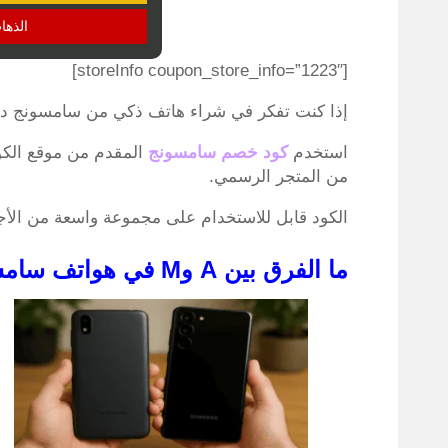
الذها
[storeInfo coupon_store_info=”1223″]
إذا كنت تفكر في شراء هاتف ذكي من سامسونج دون 
استخدم
كود خصم سامسونج
المقدم من موقع الكو
من المتجر الرسمي.
الكود قابل للاستخدام على مجموعة واسعة من الأجه
ما الفرق بين A وM في هواتف سامسونج الرخيصة؟