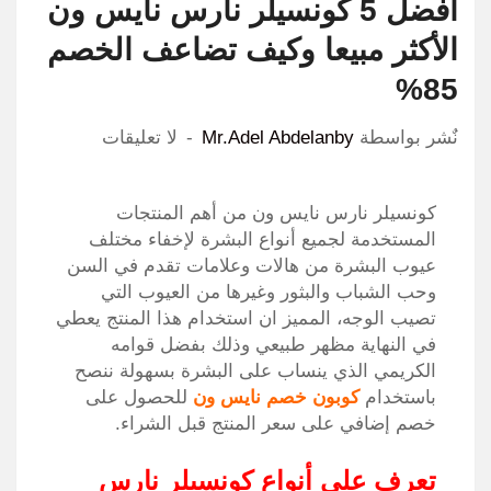
أفضل 5 كونسيلر نارس نايس ون
الأكثر مبيعا وكيف تضاعف الخصم
85%
نٌشر بواسطة
Mr.Adel Abdelanby
لا تعليقات
كونسيلر نارس نايس ون من أهم المنتجات
المستخدمة لجميع أنواع البشرة لإخفاء مختلف
عيوب البشرة من هالات وعلامات تقدم في السن
وحب الشباب والبثور وغيرها من العيوب التي
تصيب الوجه، المميز ان استخدام هذا المنتج يعطي
في النهاية مظهر طبيعي وذلك بفضل قوامه
الكريمي الذي ينساب على البشرة بسهولة ننصح
باستخدام
كوبون خصم نايس ون
للحصول على
خصم إضافي على سعر المنتج قبل الشراء.
تعرف على أنواع كونسيلر نارس