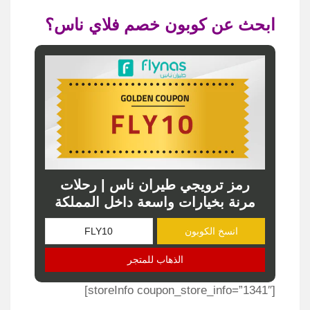
ابحث عن كوبون خصم فلاي ناس؟
رمز ترويجي طيران ناس | رحلات
مرنة بخيارات واسعة داخل المملكة
انسخ الكوبون
الذهاب للمتجر
[storeInfo coupon_store_info=”1341″]