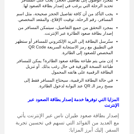
بمجرد الوصول إلى تفاصيل الحجز، يجب على المسافر
تحديد الرحلة التي يرغب في إصدار بطاقة الصعود لها.
يجب التأكد من أن كافة تفاصيل الحجز صحيحة، مثل اسم
المسافر، رقم الرحلة، توقيت الإقلاع، والمقعد المخصص.
بمجرد التحقق من جميع التفاصيل، سيتمكن المسافر من
إصدار بطاقة صعود الطائرة عبر الإنترنت.
ستُرسل البطاقة إلى البريد الإلكتروني للمسافر أو ستظهر
في التطبيق مع رمز الاستجابة السريعة QR Code
المخصص للصعود إلى الطائرة.
إذن متي يتم طباعة بطاقة صعود الطائرة؟ يمكن للمسافر
طباعة النسخة الورقية في حال رغب بذلك. أو تنزيل
البطاقة الرقمية على هاتفه المحمول
في حالة البطاقة الرقمية، سيحتاج المسافر فقط إلى
مسح رمز الـ QR عند البوابة لدخول الطائرة.
المزايا التي توفرها خدمة إصدار بطاقة الصعود عبر
الإنترنت
إصدار بطاقة صعود طيران ناس عبر الإنترنت يأتي
مع العديد من الفوائد التي تسهم في تحسين تجربة
السفر. إليك أبرز المزايا: