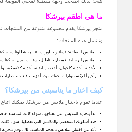
نتيجة لذلك أصبحت وجهة مفضلة لمحبي الموضة في ج
ما هى اطقم بيرشكا
متجر بيرشكا يقدم مجموعة متنوعة من المنتجات في 
وتشمل هذه المنتجات:
الملابس النسائية: فساتين، بلوزات، تنانير، بنطلونات، جاكيت
الملابس الرجالية: قمصان، بناطيل، سترات، بذل، جاكيتات، 
الأحذية: أحذية كاجوال، أحذية رياضية، أحذية كلاسيكية، وأح
وأخيراً الإكسسوارات: حقائب يد، أحزمة، قبعات، نظارا
كيف اختار ما يناسبني من بيرشكا؟
عندما تقوم باختيار ملابس من بيرشكا، يمكنك اتباع 
ابدأ بتحديد الملابس التي تحتاجها، سواء كانت لمناسبة خاص
حدد أسلوبك الشخصي والملابس التي تفضلها، سواء كانت 
تأكد من اختيار الملابس بالحجم المناسب لك، وقم بتجربة ا