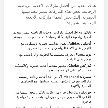
هناك العديد من أفضل ماركات الأحذية الرياضية
الرجالية، بعض هذه الماركات تتميز بتصاميمها
العصرية، إليك بعض أسماء ماركات الأحذية
الرجالية الشهيرة:
نايكي
Nike
:
افضل ماركات الاحذية الرياضية تتميز بتقديم
أحذية رياضية عالية الأداء ومواكبة أحدث صيحات الموضة.
أديداس
Adidas
:
تقدم تصاميم عصرية ومبتكرة، مع
التركيز على الأداء الرياضي والملمس العصري.
بوما
Puma
:
تعرف بتصميماتها الجريئة والرياضية، مع
تركيز على الراحة.
كلاركس
Clarks
:
تشتهر بتقديم أحذية عصرية وكلاسيكية
مع التركيز على الراحة والجودة.
تيمبرلاند
Timberland
:
هي أحد أحذية رجالية رسمية
ماركات تعرف بأحذيتها الصلبة ومتانتها، مع التصاميم
العملية والأنيقة.
جوردان
Jordan
:
جزء من علامة نايكي، تتخذ اسمها من
اللاعب الأسطوري مايكل جوردان، وتقدم أحذية رياضية
فاخرة.
فانس
Vans
:
معروفة بتقديم أحذية السكيتبورد والستايل