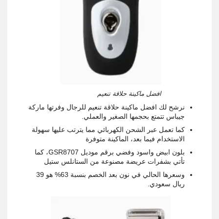
افضل ماكينة حلاقة تنعيم
نرشح لك افضل ماكينة حلاقة تنعيم للرجال وفرتها ماركة
جيباس تتمتع بحجمها الصغير والعملي.
كما تعمل عبر الشحن الكهربائي مما يترتب عليها سهولة
الاستخدام فيما بعد، الماكينة متوفرة
بلون ابيض واسود وفضي برقم موديل GSR8707، كما
تأتي بشفرات عريضة مصنوعة من الستانلس ستيل
وسعرها الحالي في نون بعد الخصم بنسبة 63% هو 39
ريال سعودي.