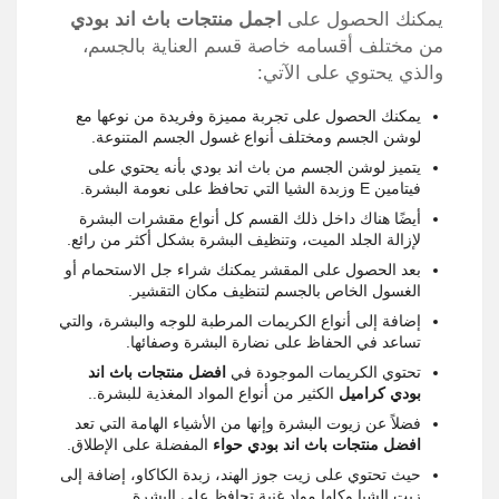
يمكنك الحصول على
اجمل
منتجات باث اند بودي
من مختلف أقسامه خاصة قسم العناية بالجسم،
والذي يحتوي على الآتي:
يمكنك الحصول على تجربة مميزة وفريدة من نوعها مع
لوشن الجسم ومختلف أنواع غسول الجسم المتنوعة.
يتميز لوشن الجسم من باث اند بودي بأنه يحتوي على
فيتامين E وزبدة الشيا التي تحافظ على نعومة البشرة.
أيضًا هناك داخل ذلك القسم كل أنواع مقشرات البشرة
لإزالة الجلد الميت، وتنظيف البشرة بشكل أكثر من رائع.
بعد الحصول على المقشر يمكنك شراء جل الاستحمام أو
الغسول الخاص بالجسم لتنظيف مكان التقشير.
إضافة إلى أنواع الكريمات المرطبة للوجه والبشرة، والتي
تساعد في الحفاظ على نضارة البشرة وصفائها.
تحتوي الكريمات الموجودة في
افضل منتجات باث اند
بودي
كراميل
الكثير من أنواع المواد المغذية للبشرة..
فضلاً عن زيوت البشرة وإنها من الأشياء الهامة التي تعد
افضل منتجات باث اند بودي حواء
المفضلة على الإطلاق.
حيث تحتوي على زيت جوز الهند، زبدة الكاكاو، إضافة إلى
زيت الشيا وكلها مواد غنية تحافظ على البشرة.