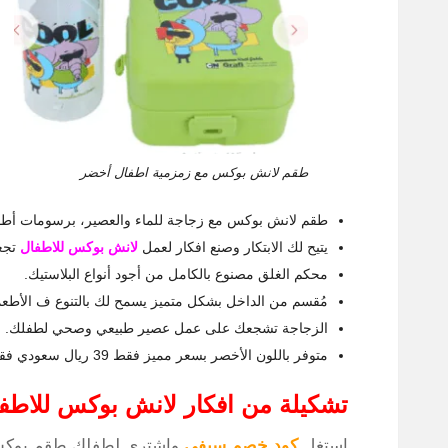
طقم لانش بوكس مع زمزمية اطفال أخضر
طقم لانش بوكس مع زجاجة للماء والعصير، برسومات أطفا
يتيح لك الابتكار وصنع افكار لعمل
لانش بوكس للاطفال
تجع
محكم الغلق مصنوع بالكامل من أجود أنواع البلاستيك.
مُقسم من الداخل بشكل متميز يسمح لك بالتنوع ف الأطعم
الزجاجة تشجعك على عمل عصير طبيعي وصحي لطفلك.
متوفر باللون الأخصر بسعر مميز فقط 39 ريال سعودي فقط.
تشكيلة من افكار لانش بوكس للاط
استغل
كود خصم سيفي
واشتري لطفلك طقم بوكس ا