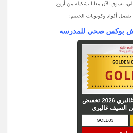
لي، تسوق الآن معانا تشكيلة من أروع
بفضل أكواد وكوبونات الخصم:
نش بوكس صحي للمدرسه
كود خصم السيف غاليري 2026 تخفيض
ن السيف غاليري
ب للمتجر