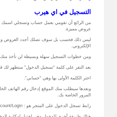
التسجيل في اي هيرب
من الرائع أن تقومي بعمل حساب وتسجلي اسمك 
عروض مميزة.
ليس ذلك فحسب بل سوف تصلك أجدد العروض والمنت
الإلكتروني.
ومن خطوات التسجيل سهلة وبسيطة لن تأخذ منك وقتً
بعد النقر على كلمة “تسجيل الدخول” ستظهر لك قا
اختر الكلمة الأولى بها وهي “حسابي”.
وبعدها سيطلب منك الموقع إدخال رقم الهاتف الخاص
المرور الخاصة بك.
رابط تسجل الدخول على المتجر هو : https://checkout.iherb.com/auth/Account/Login
هناك طريقة أخرى للدخول وهي اختيار إمكانية ال