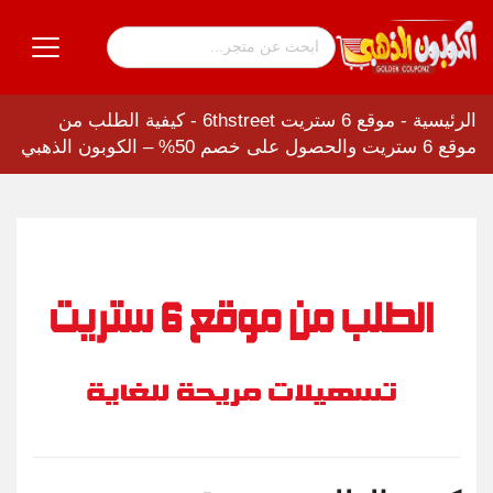
الرئيسية
-
موقع 6 ستريت 6thstreet
-
كيفية الطلب من
موقع 6 ستريت والحصول على خصم 50% – الكوبون الذهبي