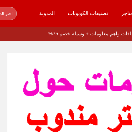
تاجر
تصنيفات الكوبونات
المدونة
اختر الد
قات واهم معلومات + وسيلة خصم 75%