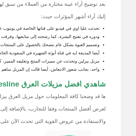
بعد توضيح آراء عينة مختارة من العملاء من سبق ل
إليك آراء أشهر المؤثرات حيث:
تحدثت عليا اوي في فيديو على قناتها الخاصة في يوتيوب ع
ودوره في تفتيح البشرة، كما رشحته إلى متابعيها، وفرقت ب
وتصميم العبوة بشكل عام ننصحك بالحصول على المنتجات م
أيضا المذيعة ايه في قناة أنوثة الشهيرة في السعودية الخ
مزيل بيزلين وتحدثت عن مميزات المنتج وتغليفه المميز، ك
واحد، بجانب شعور الانتعاش، أيضا قالت إن المزيل ساهم ف
شاهدي افضل مزيلات العرق Beesline ف متجر نون:
ها قد وضحنا كافة المعلومات حول مزيل العرق بيزل
لعرض أفضل المنتجات وفقا للتجارب، بالإضافة إل
والاستفادة من عروض القوية التي تحدث الآن على