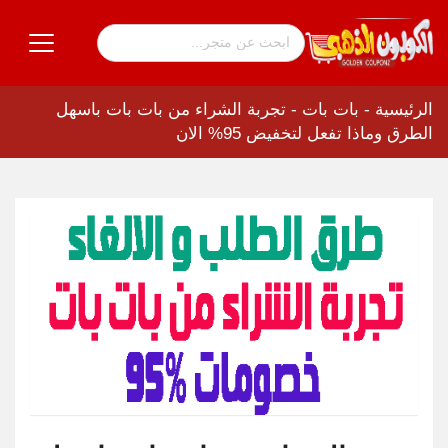
الرئيسية
-
بات بات
-
تجربة الشراء من بات بات باسهل
الطرق وماذا تفعل لتخفيض 95% الان