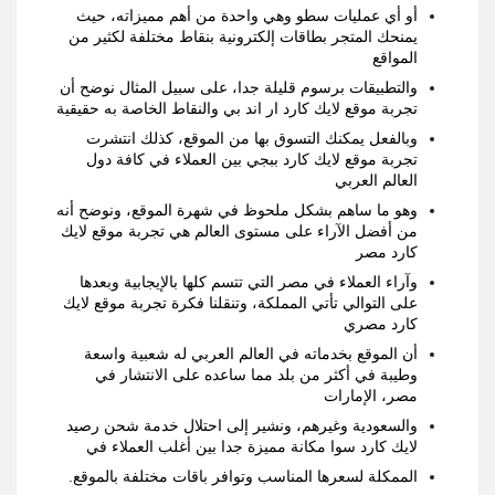
أو أي عمليات سطو وهي واحدة من أهم مميزاته
،
حيث
يمنحك المتجر بطاقات إلكترونية بنقاط مختلفة لكثير من
المواقع
والتطبيقات برسوم قليلة جدا
،
على سبيل المثال نوضح أن
تجربة موقع لايك كارد ار اند بي والنقاط الخاصة به حقيقية
وبالفعل يمكنك التسوق بها من الموقع،
كذلك انتشرت
تجربة موقع لايك كارد ببجي بين العملاء في كافة دول
العالم العربي
وهو ما ساهم بشكل ملحوظ في شهرة الموقع
،
ونوضح أنه
من أفضل الآراء على مستوى العالم هي تجربة موقع لايك
كارد مصر
وآراء العملاء في مصر التي تتسم كلها بالإيجابية وبعدها
على التوالي تأتي المملكة
،
وتنقلنا فكرة تجربة موقع لايك
كارد مصري
أن الموقع بخدماته في العالم العربي له شعبية واسعة
وطيبة في أكثر من بلد مما ساعده على الانتشار في
مصر، الإمارات
والسعودية وغيرهم
،
ونشير إلى احتلال خدمة شحن رصيد
لايك كارد سوا مكانة مميزة جدا بين أغلب العملاء في
الممكلة لسعرها المناسب وتوافر باقات مختلفة بالموقع
.