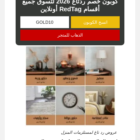
كوبون خصم ردتاغ 2026 لتسوق جميع
أقسام RedTag أونلاين
انسخ الكوبون
الذهاب للمتجر
عروض رد تاغ لمستلزمات المنزل