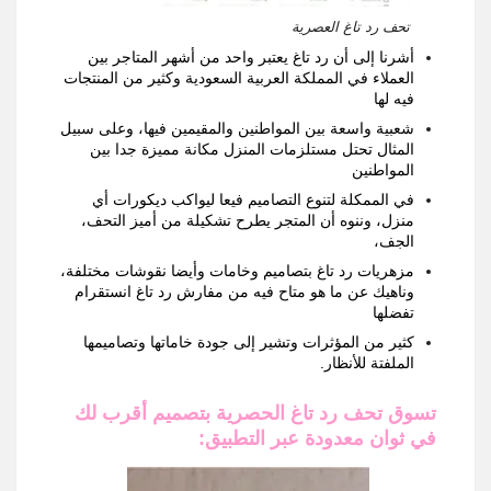
تحف رد تاغ العصرية
أشرنا إلى أن رد تاغ يعتبر واحد من أشهر المتاجر بين
العملاء في المملكة العربية السعودية وكثير من المنتجات
فيه لها
شعبية واسعة بين المواطنين والمقيمين فيها
،
وعلى سبيل
المثال تحتل مستلزمات المنزل مكانة مميزة جدا بين
المواطنين
في الممكلة لتنوع التصاميم فيعا ليواكب ديكورات أي
منزل
،
وننوه أن المتجر يطرح تشكيلة من أميز التحف،
الجف،
مزهريات رد تاغ بتصاميم وخامات وأيضا نقوشات مختلفة
،
وناهيك عن ما هو متاح فيه من مفارش رد تاغ انستقرام
تفضلها
كثير من المؤثرات وتشير إلى جودة خاماتها وتصاميمها
الملفتة للأنظار.
تسوق تحف رد تاغ الحصرية بتصميم أقرب لك
في ثوان معدودة عبر التطبيق
: