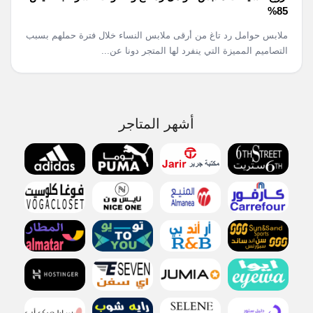
85%
ملابس حوامل رد تاغ من أرقى ملابس النساء خلال فترة حملهم بسبب
التصاميم المميزة التي ينفرد لها المتجر دونا عن...
أشهر المتاجر