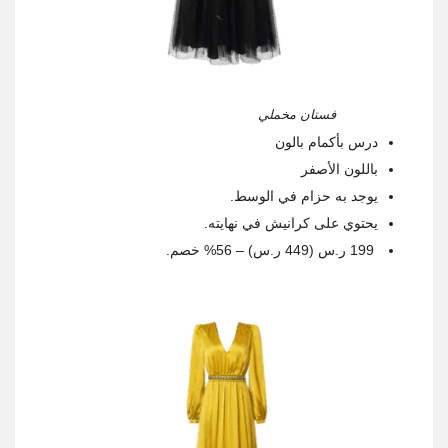
فستان مخملي
درس بأكمام بالون
باللون الأصفر
يوجد به حزام في الوسط.
يحتوي على كرانيش في نهايته.
199 ر.س (449 ر.س) – 56% خصم.