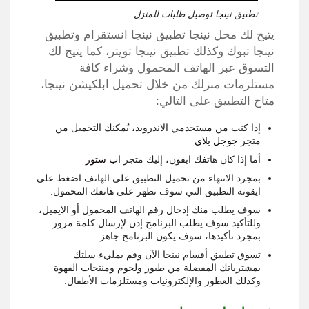
تطبيق نينجا توصيل طلبات للمنزل
يتيح لك محل نينجا تطبيق نينجا انستقرام وتطبيق
نينجا تبوك وكذلك تطبيق نينجا تويتر، كما يتيح لك
التسوق عبر الهاتف المحمول وشراء كافة
مستلزمات منزلك من خلال تحميل ابلكيشن نينجا،
متاح التطبيق على التالي:
إذا كنت من مستخدمي الاندرويد، يُمكنك التحميل من
متجر
جوجل بلاي
أما إذا كان هاتفك ايفون، إليك متجر
اب ستور
بمجرد الانتهاء من تحميل التطبيق على الهاتف اضغط على
ايقونة التطبيق التي سوف تظهر على هاتفك المحمول.
سوف يطلب منك إدخال رقم الهاتف المحمول أو الايميل،
وللتأكيد سوف يطلب البرنامج إذن لإرسال كلمة مرور
بمجرد تأكيدها، سوف يكون البرنامج جاهز.
تسوق تطبيق أقسام نينجا الآن وقم بمليء سلتك
بمشترياتك المفضلة من طيور ولحوم ومنتجات القهوة
وكذلك العطور والإلكترونيات ومستلزمات الأطفال.