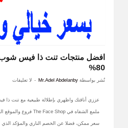
افضل منتجات تنت ذا فيس شوب 
80%
نٌشر بواسطة
Mr.Adel Abdelanby
لا تعليقات
عززي أناقتك واظهري بإطلالة طبيعية مع تنت ذا فيس
ملمع الشفاه في The Face Shop فروع والموقع الرسمي بإمكانك الحصول عليهم بكل سهولة وبأرخص
سعر ممكن، فضلا عن الخصم الناري والمؤكد الذي نق