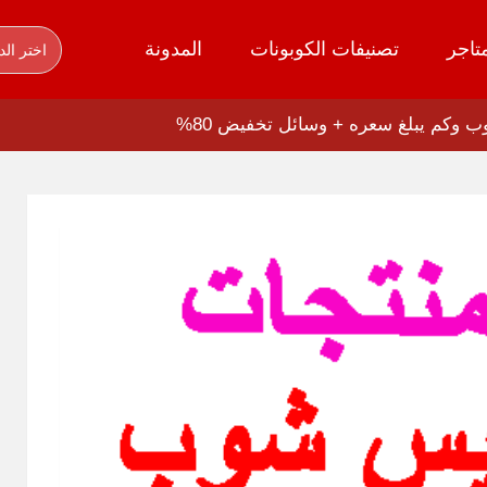
تاجر
تصنيفات الكوبونات
المدونة
اختر الد
وكم يبلغ سعره + وسائل تخفيض 80%