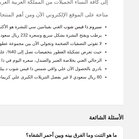
إلى كافة النساء الجميلات من المملكة العربية العر
متاحة على الموقع الإلكتروني الآن ومن أهم المنتج
سيروم ذا فيس شوب
الغني بفيتامين سي للبشرة هو الأكثر م
يرطب ويفتح البشرة بشكل سريع وسعره 232 ريال سعودي بعد التخفيض الحصري بنسبة 60%.
لا تفوتي التصفيات الضخمة وتجولي الآن بين مجموعة ع
حيث تعرض تشكيلة العطور بتخفيضات تصل إلى 40%، على سبيل المثال نرشح لك عطر سول اسبيشيال
الرجالي الغني بخلاصة العنبر والصندل، سعره اليوم في ذا فيس شوب فقط 70 ريال
بادري بالحصول الآن علي واقي شمس ذا فيس شوب د.بيلمر
80 ريال سعودي لا غير بفضل التنزيلات الكبرى علي كريمات الوقاية من الشمس بنسبة تصل إلى 27%.
الأسئلة الشائعة
ما هو التنت وما الفرق بينه وبين أحمر الشفاه؟