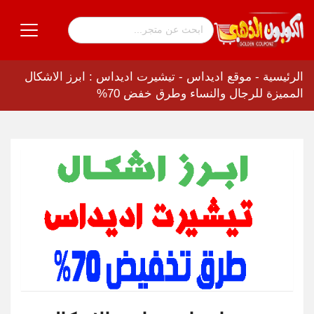
الرئيسية
-
موقع اديداس
-
تيشيرت اديداس : ابرز الاشكال
المميزة للرجال والنساء وطرق خفض 70%