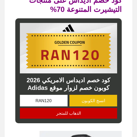
كود خصم اديداس على منتجات
التيشيرت المتنوعة 70%
كود خصم اديداس الامريكي 2026
كوبون خصم لزوار موقع Adidas
انسخ الكوبون
الذهاب للمتجر