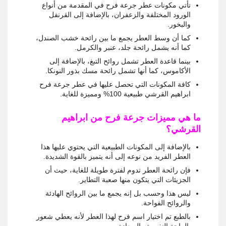
تأتي مكونات عطر جرعة فرح في المقدمة من أنواع
الورود المختلفة والزعفران، بالإضافة إلى القرنفل
والبخور.
كما أن وسط العطر يجمع ما بين رائحة خشب الصندل،
كما أنه يشمل رائحة جلد، عنبر والكرمل.
بينما قاعدة العطر تشمل روائح التبغ، بالإضافة إلى
الأكاموس، كما أنها تشمل رائحة مسك بذور النونكا.
كافة المكونات التي تحصل عليها في عطر جرعة فرح
ابراهيم القرشي طبيعية 100% ومميزة للغاية.
ما هي مميزات جرعة فرح من ابراهيم
القرشي؟
بالإضافة إلى المكونات الطبيعية التي يحتوي عليها هذا
العطر الفريد من نوعه إلى أنه يتميز بالقوة الشديدة.
فإن رائحة العطر تدوم لفترة طويلة للغاية، حيث أن
الجزيئات التي يتكون منها صعبة التطاير.
ليس هذا وحسب بل إنه يجمع ما بين الروائح الهادئة
والروائح الفواحة.
بالطبع تم اختيار اسم فرح لهذا العطر لأنه يعطي شعور
بالراحة النفسية والسعادة.