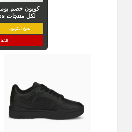
لكل منتجات puma shoes اليوم
انسخ الكوبون
الذها