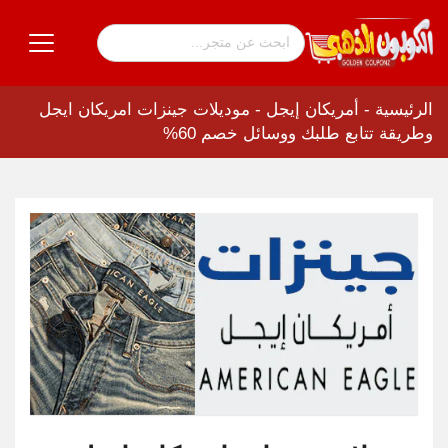
الرئيسية
-
أمريكان إيجل
-
موديلات جينزات امريكان ايجل
وطريقة تتابع طلبك ووسائل خصم 60%