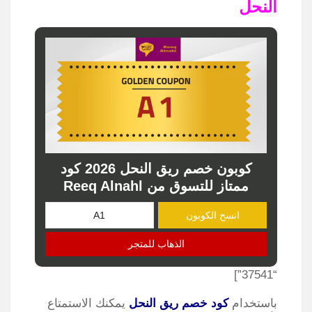
النحل
كوبون خصم ريق النحل 2026 كود
ممتاز للتسوق من Reeq Alnahl
انسخ الكوبون
الذهاب للمتجر
“37541”]
باستخدام
كود خصم ريق النحل
يمكنك الاستمتاع