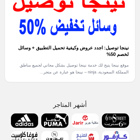
نينجا توصيل: اجدد عروض وكيفية تحميل التطبيق + وسائل
لخصم 50%
موقع نينجا يتيح لك خدمة نينجا توصيل بشكل مجاني لجميع مناطق
المملكة السعودية، ninja – نينجا هو عبارة عن متجر...
أشهر المتاجر