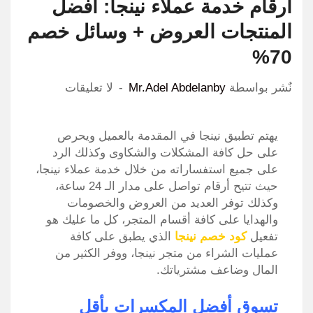
ارقام خدمة عملاء نينجا: أفضل
المنتجات العروض + وسائل خصم
70%
نٌشر بواسطة
Mr.Adel Abdelanby
لا تعليقات
يهتم تطبيق نينجا في المقدمة بالعميل ويحرص
على حل كافة المشكلات والشكاوى وكذلك الرد
على جميع استفساراته من خلال خدمة عملاء نينجا،
حيث تتيح أرقام تواصل على مدار الـ 24 ساعة،
وكذلك توفر العديد من العروض والخصومات
والهدايا على كافة أقسام المتجر، كل ما عليك هو
تفعيل
كود خصم نينجا
الذي يطبق على كافة
عمليات الشراء من متجر نينجا، ووفر الكثير من
المال وضاعف مشترياتك.
تسوق أفضل المكسرات بأقل