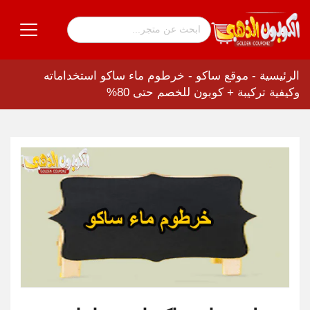
الرئيسية
-
موقع ساكو
-
خرطوم ماء ساكو استخداماته
وكيفية تركيبة + كوبون للخصم حتى 80%