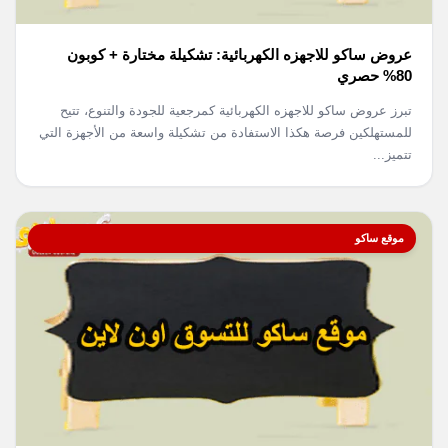
عروض ساكو للاجهزه الكهربائية: تشكيلة مختارة + كوبون
80% حصري
تبرز عروض ساكو للاجهزه الكهربائية كمرجعية للجودة والتنوع، تتيح
للمستهلكين فرصة هكذا الاستفادة من تشكيلة واسعة من الأجهزة التي
تتميز...
موقع ساكو