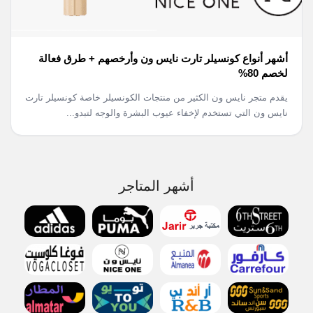
أشهر أنواع كونسيلر تارت نايس ون وأرخصهم + طرق فعالة
لخصم 80%
يقدم متجر نايس ون الكثير من منتجات الكونسيلر خاصة كونسيلر تارت
نايس ون التي تستخدم لإخفاء عيوب البشرة والوجه لتبدو...
أشهر المتاجر