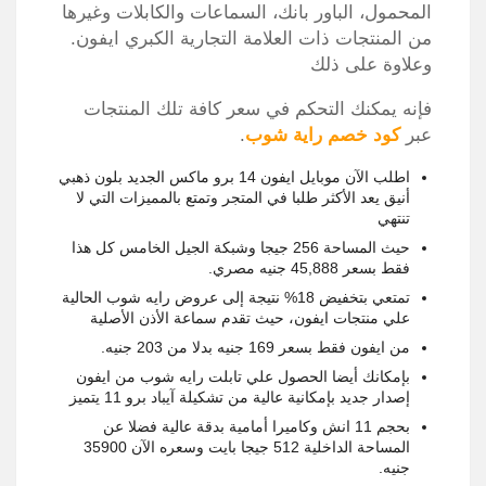
المحمول، الباور بانك، السماعات والكابلات وغيرها
من المنتجات ذات العلامة التجارية الكبري ايفون.
وعلاوة على ذلك
فإنه يمكنك التحكم في سعر كافة تلك المنتجات
عبر
كود خصم راية شوب
.
اطلب الآن موبايل ايفون 14 برو ماكس الجديد بلون ذهبي
أنيق يعد الأكثر طلبا في المتجر وتمتع بالمميزات التي لا
تنتهي
حيث المساحة 256 جيجا وشبكة الجيل الخامس كل هذا
فقط بسعر 45,888 جنيه مصري.
تمتعي بتخفيض 18% نتيجة إلى عروض رايه شوب الحالية
علي منتجات ايفون، حيث تقدم سماعة الأذن الأصلية
من ايفون فقط بسعر 169 جنيه بدلا من 203 جنيه.
بإمكانك أيضا الحصول علي تابلت رايه شوب من ايفون
إصدار جديد بإمكانية عالية من تشكيلة آيباد برو 11 يتميز
بحجم 11 انش وكاميرا أمامية بدقة عالية فضلا عن
المساحة الداخلية 512 جيجا بايت وسعره الآن 35900
جنيه.