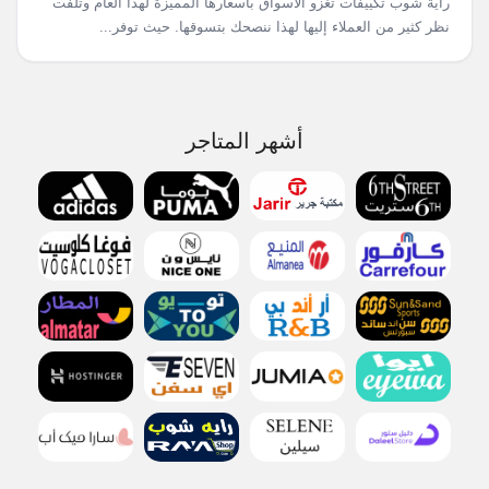
راية شوب تكييفات تغزو الأسواق بأسعارها المميزة لهذا العام وتلفت
نظر كثير من العملاء إليها لهذا ننصحك بتسوقها. حيث توفر...
أشهر المتاجر