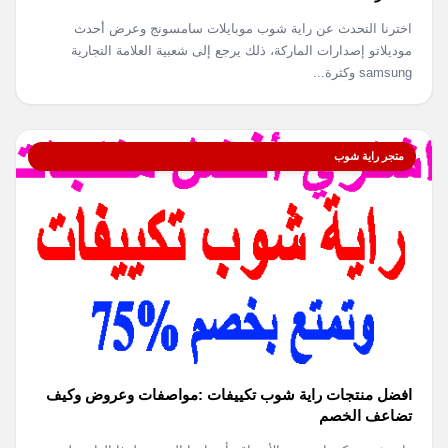
اخترنا التحدث عن راية شوب موبايلات سامسونج وعرض أحدث
موديلاتو إصدارات الماركة، ذلك يرجع إلى شعبية العلامة التجارية
samsung وكثرة...
متجر راية شوب
افضل منتجات راية شوب تكييفات :مواصفات وعروض وكيف
تضاعف الخصم