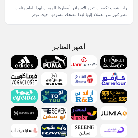
راية شوب تكييفات تغزو الأسواق بأسعارها المميزة لهذا العام وتلفت
نظر كثير من العملاء إليها لهذا ننصحك بتسوقها. حيث توفر...
أشهر المتاجر