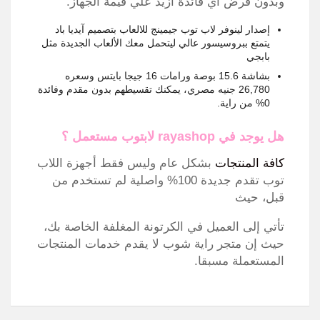
وبدون فرض أي فائدة ازيد علي قيمة الجهاز.
إصدار لينوفر لاب توب جيمينج للالعاب بتصميم آيديا باد
يتمتع ببروسيسور عالي ليتحمل معك الألعاب الجديدة مثل
بابجي
بشاشة 15.6 بوصة ورامات 16 جيجا بايتس وسعره
26,780 جنيه مصري، يمكنك تقسيطهم بدون مقدم وفائدة
0% من راية.
هل يوجد في rayashop لابتوب مستعمل ؟
كافة المنتجات
بشكل عام وليس فقط أجهزة اللاب
توب تقدم جديدة 100% واصلية لم تستخدم من
قبل، حيث
تأتي إلى العميل في الكرتونة المغلفة الخاصة بك،
حيث إن متجر راية شوب لا يقدم خدمات المنتجات
المستعملة مسبقا.