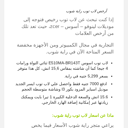
أرخص لاب توب راية شوب
إذا كنت تبحث عن لاب توب رخيص فتوجه إلى
موديلات لينوفو – أسوس – zcer، حيث تعد تلك
من أرخص العلامات
التجارية في مجال الكمبيوتر ومن الأجهزة مخفضة
السعر المتاحة الآن في راية شوب.
لاب توب اسوس E510MA-BR143T ثنائي النواة ورامات
4 جيجا كما أن شاشته بمقاس 15,6 انش، كل هذا متوفر
بسعر 5,299 جنيه في راية.
ادفع 7000 جنيه فقط واحصل علي لاب توب ايسر الجديد
موديل اسباير المزود بكور l3 وشاشة متوسطة الحجم
15.6 انش والسعة الدخلية الكبيرة 1 تيرا بايت ويمكنك
زيادتها عبر إمكانية إضافة الهارد الخارجي.
ماذا عن اسعار لاب توب راية شوب:
يراعي متجر راية شوب الأسعار فيما يخص