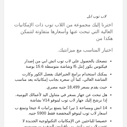
لاب توب ابل
اخترنا إليك مجموعة من اللاب توب ذات الإمكانيات
العالية التي تبحث عنها وأسعارها متفاوتة لتتمكن
هكذا من
اختيار المناسب مع ميزانتيك.
ننصحك بالحصول علي لاب توب اتش ابي من إصدار
فيكتوس بكور إنتل l5 وشاشة متوسطة 15.6 بوصة
يمكنك استخدام برامج الجيرافيك بفضل الكور وكارت
الشاشة العالي، كما أن سعره بجانب إمكانياته يعد مناسب
حيث يقدم بسعر 18,499 جنيه مصري.
هل تبحث عن جهاز بسعر في متناول اليد لأعمالك اليومية،
إذا نرشح إليك جهاز لاب توب لينوفو V14 بشاشة
14 انش ومساحة 1 تيرا كما يتمتع برامات 4 جيجا وتمتع ب
اسعار لاب توب لينوفو المخفضة فقط 5900 جنيه.
خصيصا للباحثين عن الإمكانيات التكنولوجية الجديدة لا
تفوت لاب توب اتش بي بافيليون المنفرد ببروسيسور