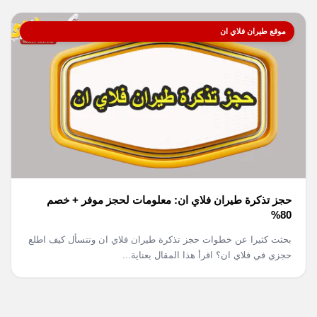
موقع طيران فلاي ان
حجز تذكرة طيران فلاي ان: معلومات لحجز موفر + خصم
80%
بحثت كثيرا عن خطوات حجز تذكرة طيران فلاي ان وتتسأل كيف اطلع
حجزي في فلاي ان؟ اقرأ هذا المقال بعناية...