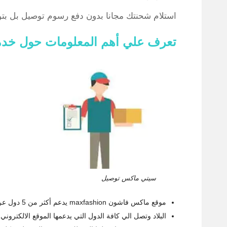
استلام شحنتك مجانا بدون دفع رسوم توصيل بل بتوفير 85% عند الطلب عبر سيتي ماكس او
تعرف علي أهم المعلومات حول خد
سيتي ماكس توصيل
موقع ماكس فاشون maxfashion يدعم أكثر من 5 دول عربية وبالتالي نجد
البلاد وتصل الي كافة الدول التي يدعمها الموقع الالكترون