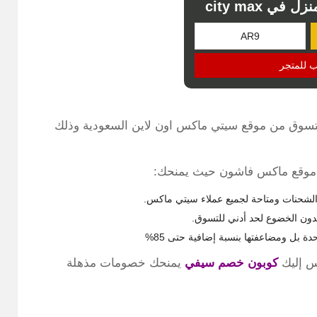
ي city max
ب للمتجر
ل التسوق من موقع سيتي ماكس اون لاين السعودية وذلك
خل موقع ماكس فاشون حيث يمنحك:
ن الخضوع لحد أدني للتسوق.
س إليك
كوبون خصم سيفي
يمنحك خصومات مذهلة