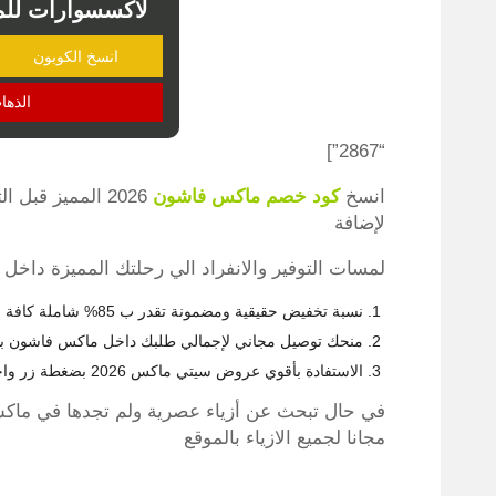
لاكسسوارات للمنزل ف
انسخ الكوبون
الذها
“2867”]
انسخ
كود خصم ماكس فاشون
2026 المميز قب
لإضافة
لمسات التوفير والانفراد الي رحلتك المميزة دا
نسبة تخفيض حقيقية ومضمونة تقدر ب 85% شاملة كافة الشحنات ومتاحة لجميع عملاء سيتي ماكس.
منحك توصيل مجاني لإجمالي طلبك داخل ماكس فاشون بدو
الاستفادة بأقوي عروض سيتي ماكس 2026 بضغطة زر واحدة بل ومضاعفتها بنسبة إضافية حتى 85%
في حال تبحث عن أزياء عصرية ولم تجدها في ماك
مجانا لجميع الازياء بالموقع