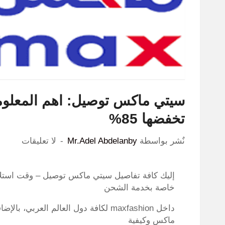
سيتي ماكس توصيل: اهم المعلو
تخفضها 85%
نٌشر بواسطة
Mr.Adel Abdelanby
لا تعليقات
إليك كافة تفاصيل سيتي ماكس توصيل – وقت استلا
خاصة بخدمة الشحن
داخل maxfashion لكافة دول العالم ال
ماكس وكيفية