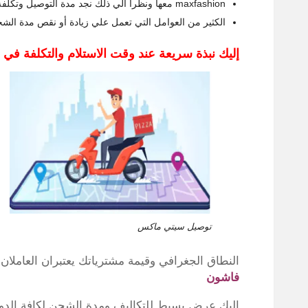
maxfashion معها ونظرا الي ذلك نجد مدة التوصيل وتكلفة الشحن تختلف من بلد الي أخري وتخضع الي
الكثير من العوامل التي تعمل علي زيادة أو نقص مدة الش
إليك نبذة سريعة عند وقت الاستلام والتكلفة ف
توصيل سيتي ماكس
النطاق الجغرافي وقيمة مشترياتك يعتبران العامل
فاشون
إليك عرض بسيط للتكاليف ومدة الشحن لكافة الدول التي 