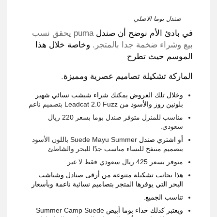
صندل بوما الاصلي
في بادئ الأم نوضح أن صندل
puma
يحقق نسب
بيع وشراء ضخمة جدا بالمتجر
.
وخاصة خلال هذا
الموسم حيث تطرح
الماركة تشكيلة تصاميم عصرية ومميزة
.
وخلال تلك العروض يمكنك شراء شبشب نسائي شهير
بلونين روز والأسود من
Leadcat 2.0 Fuzz
بتصميم ناعم
مناسب للمنزل متوفر صندل بوما بسعر
220
ريال
سعودي
.
أو اشتري صندل
Suede Mayu Summer
باللون الأسود
بتصميم منتفخ للنساء مناسب جدًا للبحر والشاطئ
متوفر بسعر
425
ريال سعودي فقط لا غير
.
هذا بجانب تشكيلة متنوعة من أرقى صنادل وشباشب
البحر التي يوفرها المتجر بتصاميم نسائية ناعمة وبأسعار
تناسب الجميع
.
ويعتبر كذلك حذاء بوما أبيض
Summer Camp Suede