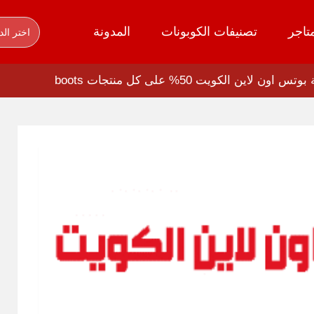
تاجر
تصنيفات الكوبونات
المدونة
اختر الد
لاين الكويت 50% على كل منتجات boots