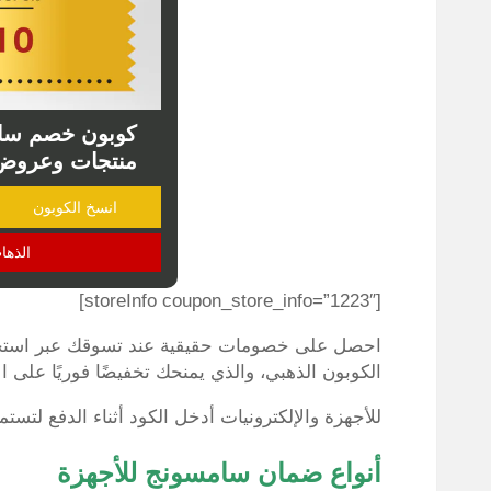
كوبون خصم سام
منتجات وعروض موقع
انسخ الكوبون
الذها
[storeInfo coupon_store_info=”1223″]
احصل على خصومات حقيقية عند تسوقك عبر است
الكوبون الذهبي، والذي يمنحك تخفيضًا فوريًا على الأ
للأجهزة والإلكترونيات أدخل الكود أثناء الدفع لتستم
أنواع ضمان سامسونج للأجهزة