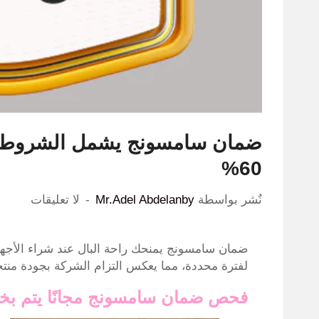
ضمان سامسونج يشمل الشروط و
60%
نٌشر بواسطة
Mr.Adel Abdelanby
لا تعليقات
ضمان سامسونج يمنحك راحة البال عند شراء الأجهزة 
لفترة محددة، مما يعكس التزام الشركة بجودة منتجات
فحص ضمان سامسونج مجانًا يتم بخط