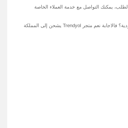
لطلب، يمكنك التواصل مع خدمة العملاء الخاصة
وفيما يخص سؤال هل متجر ترينديول يشحن للسعودية؟ فالاجابة نعم متجر Trendyol يشحن إلى المملكة