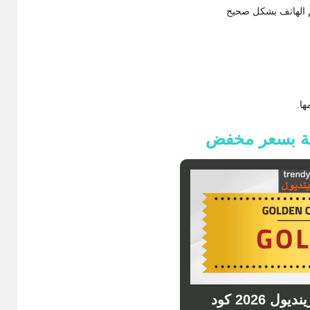
قم الهاتف بشكل صحيح
ها.
ية بسعر مخفض
كوبون خصم ترينديول 2026 كود