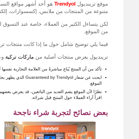
موقع ترينديول
Trendyol
هو أحد أشهر مواقع التسوق
متنوعة من المنتجات من ملابس، إكسسوارات، إلكت
لكن يتساءل الكثير من العملاء، خاصة عند التسوق 
من الموقع.
فيما يلي توضيح شامل حول ما إذا كانت منتجات ترين
ترينديول يعرض منتجات أصلية من
ماركات تركية
وعا
تأكد من أن المنتج يُباع مباشرةً من العلامة التجارية نفسها أو من Trendyol Millaماركة ترينديو
ابحث عن شعار rendyol
الموقع.
نظرًا لأن الموقع يضم العديد من البائعين، قد يعرض بعضهم 
اقرأ آراء العملاء حول المنتج قبل شرائه.
بعض نصائح لتجربة شراء ناجحة