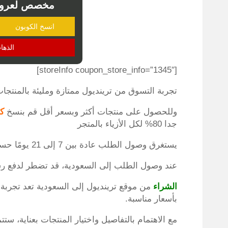
مخصص لعروض 50% ال
انسخ الكوبون
الذها
[storeInfo coupon_store_info=”1345″]
تجربة التسوق من ترينديول ممتازة ومليئة بالمنتجات
وللحصول على منتجات أكثر وبسعر أقل قم بنسخ
ك
جدا 80% لكل الأزياء بالمتجر
يستغرق وصول الطلب عادة بين 7 إلى 21 يومًا حسب سرعة الشحن وخدمة البريد.
عند وصول الطلب إلى السعودية، قد تضطر لدفع رسو
الشراء
من موقع ترينديول إلى السعودية تعد تجربة ر
بأسعار مناسبة.
مع الاهتمام بالتفاصيل واختيار المنتجات بعناية،