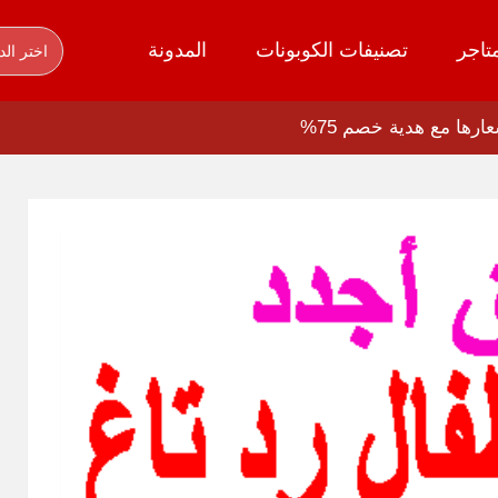
تاجر
تصنيفات الكوبونات
المدونة
اختر الد
رها مع هدية خصم 75%