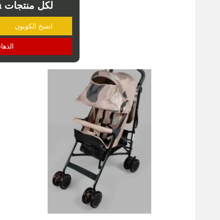
لكل منتجات sidalih sa هدية
انسخ الكوبون
الذها