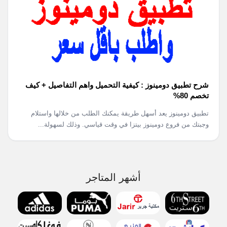
شرح تطبيق دومينوز : كيفية التحميل واهم التفاصيل + كيف
تخصم 80%
تطبيق دومينوز يعد أسهل طريقة يمكنك الطلب من خلالها واستلام
وجبتك من فروع دومينوز بيتزا في وقت قياسي. وذلك لسهولة...
أشهر المتاجر