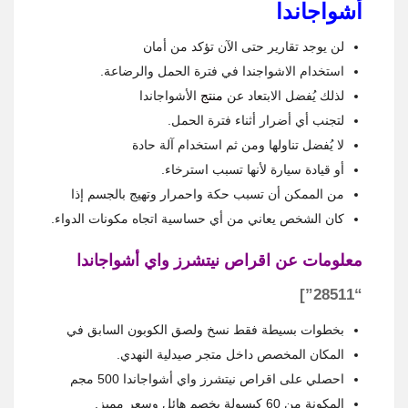
أشواجاندا
لن يوجد تقارير حتى الآن تؤكد من أمان
استخدام الاشواجندا في فترة الحمل والرضاعة.
لذلك يُفضل الابتعاد عن
منتج
الأشواجاندا
لتجنب أي أضرار أثناء فترة الحمل.
لا يُفضل تناولها ومن ثم استخدام آلة حادة
أو قيادة سيارة لأنها تسبب استرخاء.
من الممكن أن تسبب حكة واحمرار وتهيج بالجسم إذا
كان الشخص يعاني من أي حساسية اتجاه مكونات الدواء.
معلومات عن اقراص نيتشرز واي أشواجاندا
“28511”]
بخطوات بسيطة فقط نسخ ولصق الكوبون السابق في
المكان المخصص داخل متجر صيدلية النهدي.
احصلي على اقراص نيتشرز واي أشواجاندا 500 مجم
المكونة من 60 كبسولة بخصم هائل وسعر مميز.