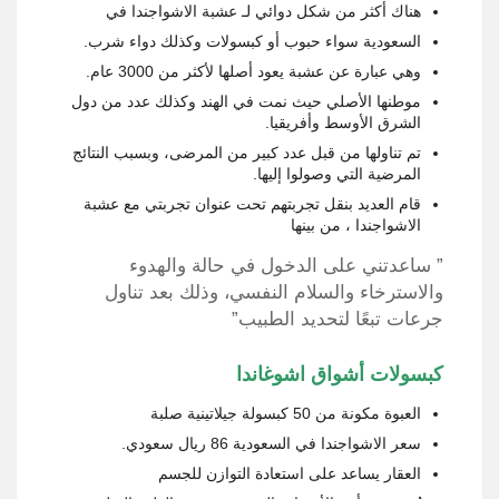
هناك أكثر من شكل دوائي لـ عشبة الاشواجندا في
السعودية سواء حبوب أو كبسولات وكذلك دواء شرب.
وهي عبارة عن عشبة يعود أصلها لأكثر من 3000 عام.
موطنها الأصلي حيث نمت في الهند وكذلك عدد من دول
الشرق الأوسط وأفريقيا.
تم تناولها من قبل عدد كبير من المرضى، وبسبب النتائج
المرضية التي وصولوا إليها.
قام العديد بنقل تجربتهم تحت عنوان تجربتي مع عشبة
الاشواجندا ، من بينها
” ساعدتني على الدخول في حالة والهدوء
والاسترخاء والسلام النفسي، وذلك بعد تناول
جرعات تبعًا لتحديد الطبيب”
كبسولات أشواق اشوغاندا
العبوة مكونة من 50 كبسولة جيلاتينية صلبة
سعر الاشواجندا في السعودية 86 ريال سعودي.
العقار يساعد على استعادة التوازن للجسم