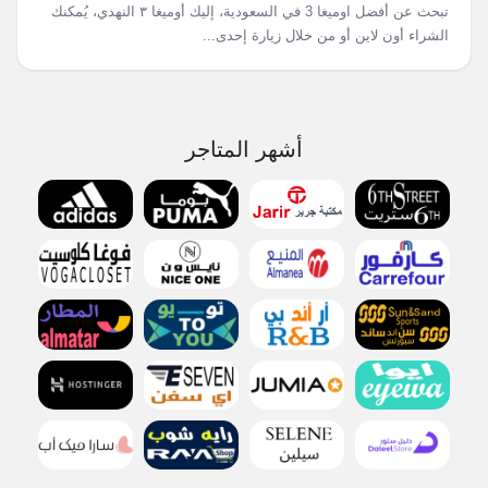
تبحث عن أفضل اوميغا 3 في السعودية، إليك أوميغا ٣ النهدي، يُمكنك
الشراء أون لاين أو من خلال زيارة إحدى...
أشهر المتاجر